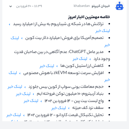
خبردان کریپتو
khabardan
۱۸:۳۹ - ۲۰ فروردین
خلاصه مهمترین اخبار امروز
تراکنش ها در شبکه ی شیباریوم به بیش از ۱ میلیارد رسید
لینک خبر
تصمیم آمریکا برای فروش ۱ میلیارد دلار بیت کوین
لینک
خبر
مدیر عامل ChatGPT: عدم آگاهی در بین صاحبان قدرت
وجود دارد
لینک خبر
کاهش ارز استیبل کوین ها
لینک خبر
افزایش سرعت توسعه zkEVM با هوش مصنوعی
لینک
خبر
حجم معاملات یونی سواپ از کوین بیس جلو زد
لینک خبر
بنیاد آربیتروم: ۱۰ میلیون توکن فروخته ایم
لینک خبر
واچ لیست بیت پین - ۱۴ فروردین ۱۴۰۲
لینک خبر
سقف نزد کف میزنه
لینک خبر
تحلیل تکنیکال قیمت کاردانو - ۱۲ فروردین ۱۴۰۲
لینک خبر
تحلیل تکنیکال قیمت شیبا اینو - ۱۴ فروردین ۱۴۰۲
لینک