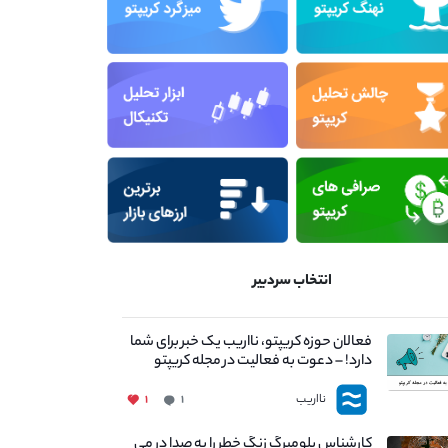
انتخاب سردبیر
فعالان حوزه کریپتو، نااریب یک خبر برای شما
دارد! – دعوت به فعالیت در مجله کریپتو
نااریب
۱
۱
کارشناس بلومبرگ زنگ خطر را به صدا در می