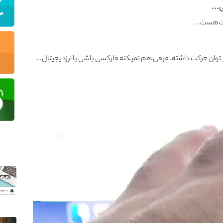
..
کت هست...
وان حرکت داشته. فرقی هم نمیکنه فارکسی باشی یا ارزدیجیتال...