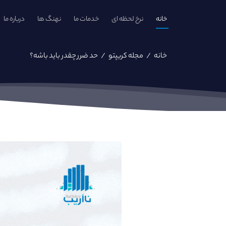
خانه
نرخ لحظه ای
خدمات ما
نهنگ ها
درباره ما
خانه
/
مجله کریپتو
/
حد ضرر چقدر باید باشه؟