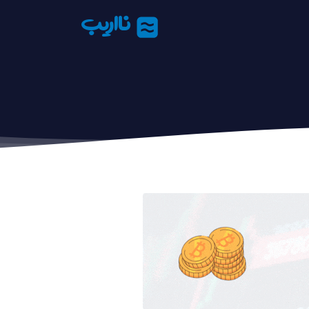
نااریب