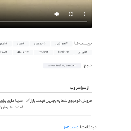
برچسب ها
#آموزشی
#حد ضرر
#ضرر
#آموز
#تریدر
#trader
#trade
#معامله
#معام
منبع:
www.instagram.com
از سراسر وب
فروش خودروی شما به بهترین قیمت بازار ✅
ساینا داری برای
قیمت بفروش!
دیدگاه ها
(۰ دیدگاه)