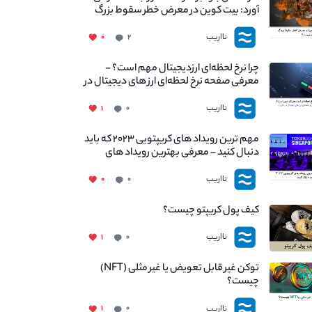
آورد: بیت کوین در معرض خطر سقوط بزرگ
است - دلیل آن چیست؟
نااریب
۰
۲
چرا نرخ لحظه‌ای ارزدیجیتال مهم است؟ -
معرفی صفحه نرخ لحظه‌ای ارز های دیجیتال در
نااریب
نااریب
۱
۰
مهم ترین رویداد های کریپتویی ۲۰۲۳ که باید
دنبال کنید – معرفی بهترین رویداد های
جهانی
نااریب
۰
۰
کیف پول کریپتو چیست؟
نااریب
۱
۰
توکن غیر قابل تعویض یا غیر مثلی (NFT)
چیست؟
نااریب
۱
۰