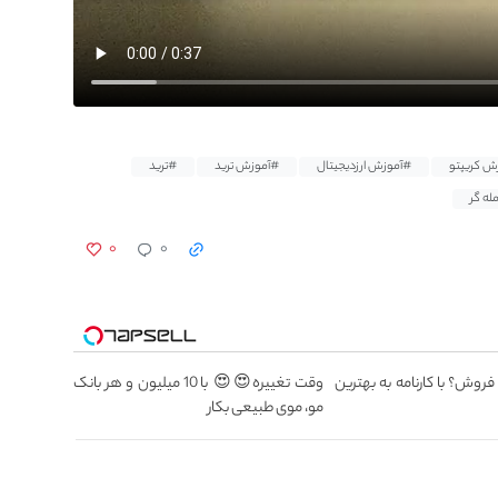
ش کریپتو
#آموزش ارزدیجیتال
#آموزش ترید
#ترید
له گر
۰
۰
 فروش؟ با کارنامه به بهترین
وقت تغییره😍😍 با 10 میلیون و هر بانک
مو، موی طبیعی بکار