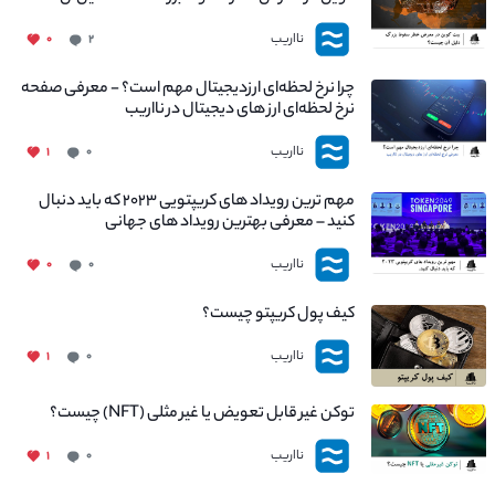
چیست؟
نااریب
۰
۲
چرا نرخ لحظه‌ای ارزدیجیتال مهم است؟ - معرفی صفحه
نرخ لحظه‌ای ارز های دیجیتال در نااریب
نااریب
۱
۰
مهم ترین رویداد های کریپتویی ۲۰۲۳ که باید دنبال
کنید – معرفی بهترین رویداد های جهانی
نااریب
۰
۰
کیف پول کریپتو چیست؟
نااریب
۱
۰
توکن غیر قابل تعویض یا غیر مثلی (NFT) چیست؟
نااریب
۱
۰