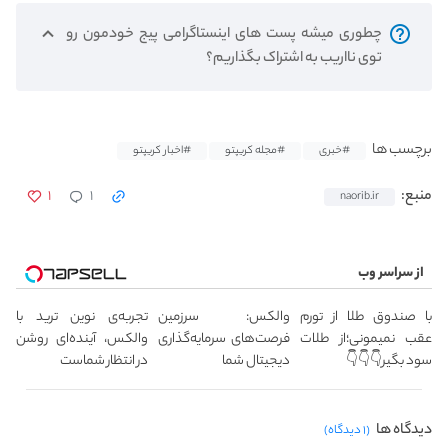
چطوری میشه پست های اینستاگرامی پیج خودمون رو
توی نااریب به اشتراک بگذاریم؟
برچسب ها
#خبری
#مجله کریپتو
#اخبار کریپتو
۱
۱
منبع:
naorib.ir
از سراسر وب
با صندوق طلا از تورم
والکس: سرزمین
تجربه‌ی نوین ترید با
عقب نمیمونی؛از طلات
فرصت‌های سرمایه‌گذاری
والکس، آینده‌ای روشن
سود بگیر👇👇👇
دیجیتال شما
در انتظار شماست
دیدگاه ها
(۱ دیدگاه)