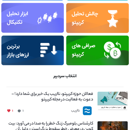
انتخاب سردبیر
فعالان حوزه کریپتو، نااریب یک خبر برای شما دارد! –
دعوت به فعالیت در مجله کریپتو
نااریب
۱
۱
کارشناس بلومبرگ زنگ خطر را به صدا در می آورد: بیت
کوین در معرض خطر سقوط بزرگ است - دلیل آن