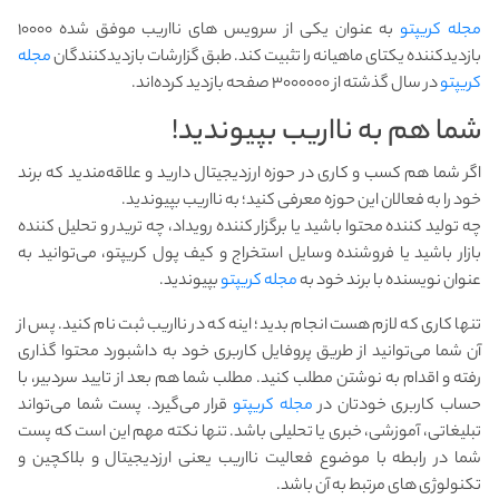
مجله کریپتو
به عنوان یکی از سرویس های نااریب موفق شده ۱۰۰۰۰
بازدیدکننده یکتای ماهیانه را تثبیت کند. طبق گزارشات بازدیدکنندگان
مجله
کریپتو
در سال گذشته از ۳۰۰۰۰۰۰ صفحه بازدید کرده‌اند.
شما هم به نااریب بپیوندید!
اگر شما هم کسب و کاری در حوزه ارزدیجیتال دارید و علاقه‌مندید که برند
خود را به فعالان این حوزه معرفی کنید؛ به نااریب بپیوندید.
چه تولید کننده محتوا باشید یا برگزار کننده رویداد، چه تریدر و تحلیل کننده
بازار باشید یا فروشنده وسایل استخراج و کیف پول کریپتو، می‌توانید به
عنوان نویسنده با برند خود به
مجله کریپتو
بپیوندید.
تنها کاری که لازم هست انجام بدید؛ اینه که در نااریب ثبت نام کنید. پس از
آن شما می‌توانید از طریق پروفایل کاربری خود به داشبورد محتوا گذاری
رفته و اقدام به نوشتن مطلب کنید. مطلب شما هم بعد از تایید سردبیر، با
حساب کاربری خودتان در
مجله کریپتو
قرار می‌گیرد. پست شما می‌تواند
تبلیغاتی، آموزشی، خبری یا تحلیلی باشد. تنها نکته مهم این است که پست
شما در رابطه با موضوع فعالیت نااریب یعنی ارزدیجیتال و بلاکچین و
تکنولوژی های مرتبط به آن باشد.