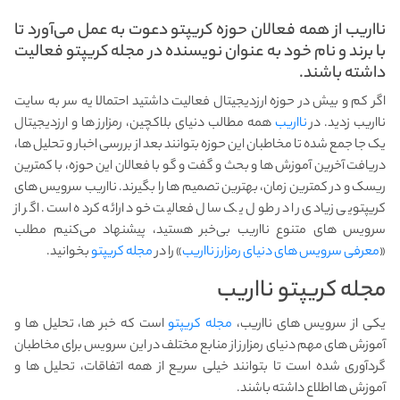
نااریب از همه فعالان حوزه کریپتو دعوت به عمل می‌آورد تا
با برند و نام خود به عنوان نویسنده در مجله کریپتو فعالیت
داشته باشند.
اگر کم و بیش در حوزه ارزدیجیتال فعالیت داشتید احتمالا یه سر به سایت
نااریب زدید. در
نااریب
همه مطالب دنیای بلاکچین، رمزارز ها و ارزدیجیتال
یک جا جمع شده تا مخاطبان این حوزه بتوانند بعد از بررسی اخبار و تحلیل ها،
دریافت آخرین آموزش ها و بحث و گفت و گو با فعالان این حوزه، با کمترین
ریسک و در کمترین زمان، بهترین تصمیم ها را بگیرند. نااریب سرویس های
کریپتویی زیادی را در طول یک سال فعالیت خود ارائه کرده است. اگر از
سرویس های متنوع نااریب بی‌خبر هستید، پیشنهاد می‌کنیم مطلب
«
معرفی سرویس های دنیای رمزارز نااریب
» را در
مجله کریپتو
بخوانید.
مجله کریپتو نااریب
یکی از سرویس های نااریب،
مجله کریپتو
است که خبر‌ ها، تحلیل ها و
آموزش های مهم دنیای رمز‌ارز از منابع مختلف در این سرویس برای مخاطبان
گردآوری شده است تا بتوانند خیلی سریع از همه اتفاقات، تحلیل ها و
آموزش ها اطلاع داشته باشند.