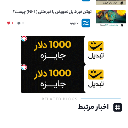
توکن غیر قابل تعویض یا غیر مثلی (NFT) چیست؟
نااریب
۱
۰
RELATED BLOGS
اخبار مرتبط