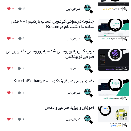
صرافی بین
۰
۲
چگونه در صرافی کوکوین حساب باز کنیم؟ - ۴ قدم
ساده برای ثبت نام در Kucoin
صرافی بین
۰
۱
نوبیتکس به روزرسانی شد – به روز رسانی نقد و بررسی
صرافی نوبیتکس
صرافی بین
۱
۱
نقد و بررسی صرافی‌کوکوین – Kucoin Exchange
صرافی بین
۱
۱
آموزش واریز به صرافی والکس
صرافی بین
۱
۰