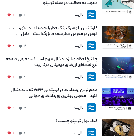
دعوت به فعالیت در مجله کریپتو
نااریب
۱
۱
کارشناس بلومبرگ زنگ خطر را به صدا در می آورد: بیت
کوین در معرض خطر سقوط بزرگ است - دلیل آن
چیست؟
نااریب
۰
۲
چرا نرخ لحظه‌ای ارزدیجیتال مهم است؟ - معرفی صفحه
نرخ لحظه‌ای ارز های دیجیتال در نااریب
نااریب
۱
۰
مهم ترین رویداد های کریپتویی ۲۰۲۳ که باید دنبال
کنید – معرفی بهترین رویداد های جهانی
نااریب
۰
۰
کیف پول کریپتو چیست؟
نااریب
۱
۰