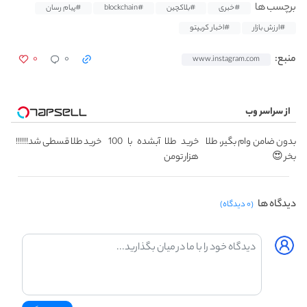
برچسب ها
#خبری
#بلاکچین
#blockchain
#پیام رسان
#ارزش بازار
#اخبار کریپتو
۰
۰
منبع:
www.instagram.com
از سراسر وب
بدون ضامن وام بگیر، طلا
خرید طلا آبشده با 100
خرید طلا قسطی شد!!!!!!
بخر 😍
هزار تومن
دیدگاه ها
(۰ دیدگاه)