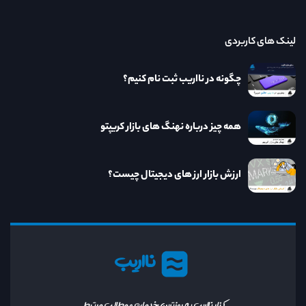
لینک های کاربردی
چگونه در نااریب ثبت نام کنیم؟
همه چیز درباره نهنگ های بازار کریپتو
ارزش بازار ارز های دیجیتال چیست؟
نااریب
کنار نااریب به روزترین خدمات و مطالب مرتبط