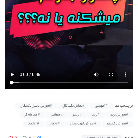
برچسب ها
#آموزشی
#تحلیل تکنیکال
#آموزش تحلیل تکنیکال
#آموزش ترید
#ترید
#تریدر
#معامله
#معامله گر
#آموزش کریپتو
#آموزش ارزدیجیتال
#trade
#trader
۰
۰
منبع:
www.instagram.com