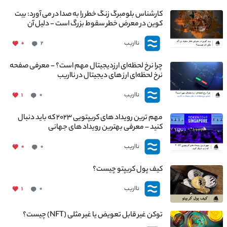
کارشناس بلومبرگ زنگ خطر را به صدا در می آورد: بیت
کوین در معرض خطر سقوط بزرگ است - دلیل آن
چیست؟
نااریب
۰
۲
چرا نرخ لحظه‌ای ارزدیجیتال مهم است؟ - معرفی صفحه
نرخ لحظه‌ای ارز های دیجیتال در نااریب
نااریب
۱
۰
مهم ترین رویداد های کریپتویی ۲۰۲۳ که باید دنبال
کنید – معرفی بهترین رویداد های جهانی
نااریب
۰
۰
کیف پول کریپتو چیست؟
نااریب
۱
۰
توکن غیر قابل تعویض یا غیر مثلی (NFT) چیست؟