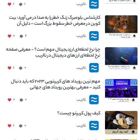
نااریب
۱
۱
کارشناس بلومبرگ زنگ خطر را به صدا در می آورد: بیت
کوین در معرض خطر سقوط بزرگ است - دلیل آن
چیست؟
نااریب
۰
۲
چرا نرخ لحظه‌ای ارزدیجیتال مهم است؟ - معرفی صفحه
نرخ لحظه‌ای ارز های دیجیتال در نااریب
نااریب
۱
۰
مهم ترین رویداد های کریپتویی ۲۰۲۳ که باید دنبال
کنید – معرفی بهترین رویداد های جهانی
نااریب
۰
۰
کیف پول کریپتو چیست؟
نااریب
۱
۰