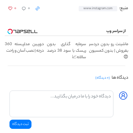
۰
۰
منبع:
www.instagram.com
از سراسر وب
ماشینت رو بدون دردسر
سرمایه گذاری بدون
دوربین مداربسته 360
بفروش | بدون کمسیون
ریسک با سود 38 درصد
درجه | نصب آسان و راحت
😍
سالانه📈
دیدگاه ها
(۰ دیدگاه)