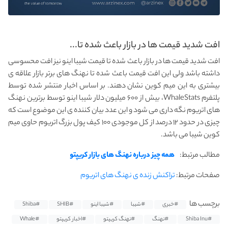
افت شدید قیمت ها در بازار باعث شده تا...
افت شدید قیمت ها در بازار باعث شده تا قیمت شیبا اینو نیز افت محسوسی
داشته باشد ولی این افت قیمت باعث شده تا نهنگ های برتر بازار علاقه ی
بیشتری به این میم کوین نشان دهند. بر اساس اخبار منتشر شده توسط
پلتفرم WhaleStats، بیش از ۶۰۰ میلیون دلار شیبا اینو توسط برترین نهنگ
های اتریوم نگه داری می شود و این عدد بیان کننده ی این موضوع است که
چیزی در حدود ۱۲ درصد از کل موجودی ۱۰۰ کیف پول بزرگ اتریوم حاوی میم
کوین شیبا می باشد.
مطالب مرتبط:
همه چیز درباره نهنگ های بازار کریپتو
صفحات مرتبط:
تراکنش زنده ی نهنگ های اتریوم
برچسب ها
#خبری
#شیبا
#شیبا اینو
#SHIB
#Shiba
#Shiba Inu
#نهنگ
#نهنگ کریپتو
#اخبار کریپتو
#Whale