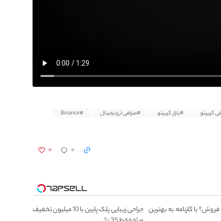
ی کریپتو
#بازار کریپتو
#صرافی ارزدیجیتال
#Binance
۰
۰
 فروش؟ با کارنامه به بهترین
جراحی زیبایی پلک پایین با 10 میلیون تخفیف
ویژه فقط 35 ✨