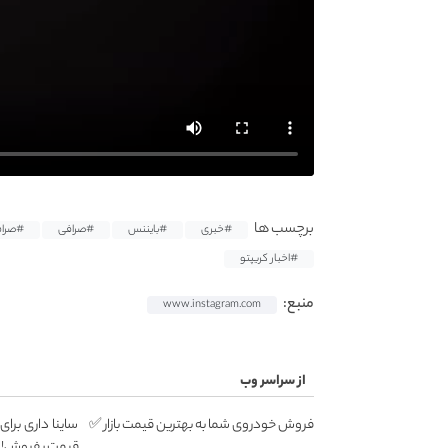
برچسب ها
#خبری
#بایننس
#صرافی
#صراف
#اخبار کریپتو
منبع:
www.instagram.com
از سراسر وب
فروش خودروی شما به بهترین قیمت بازار ✅
ساینا داری برای
قیمت بفروش!