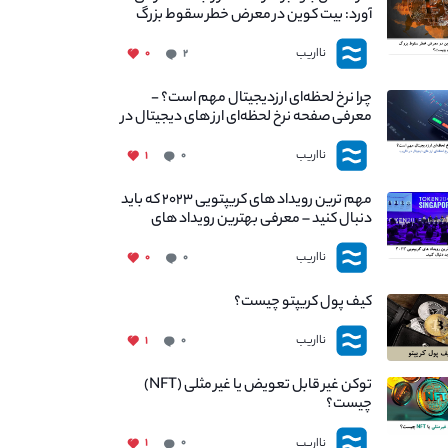
آورد: بیت کوین در معرض خطر سقوط بزرگ
است - دلیل آن چیست؟
نااریب
۰
۲
چرا نرخ لحظه‌ای ارزدیجیتال مهم است؟ -
معرفی صفحه نرخ لحظه‌ای ارز های دیجیتال در
نااریب
نااریب
۱
۰
مهم ترین رویداد های کریپتویی ۲۰۲۳ که باید
دنبال کنید – معرفی بهترین رویداد های
جهانی
نااریب
۰
۰
کیف پول کریپتو چیست؟
نااریب
۱
۰
توکن غیر قابل تعویض یا غیر مثلی (NFT)
چیست؟
نااریب
۱
۰