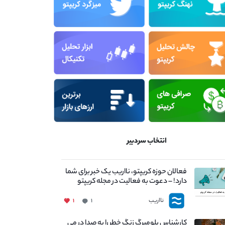
انتخاب سردبیر
فعالان حوزه کریپتو، نااریب یک خبر برای شما
دارد! – دعوت به فعالیت در مجله کریپتو
نااریب
۱
۱
کارشناس بلومبرگ زنگ خطر را به صدا در می