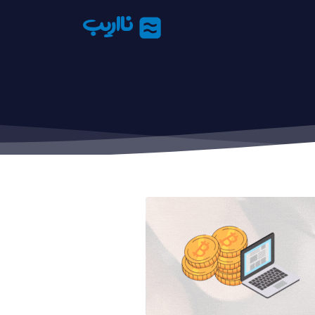
نااریب