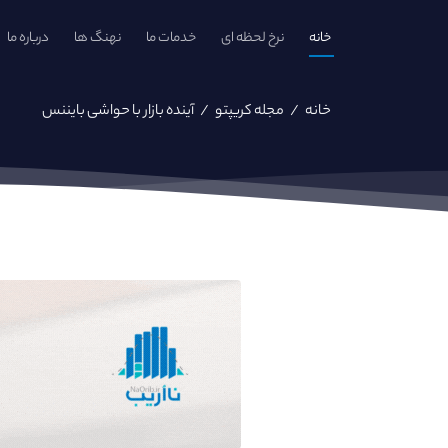
خانه
نرخ لحظه ای
خدمات ما
نهنگ ها
درباره ما
خانه
/
مجله کریپتو
/
آینده بازار با حواشی بایننس