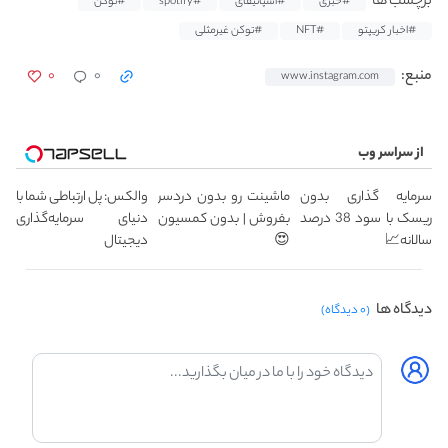
برچسب ها
#خبری
#اسپاتیفای
#spotify
#توکن
#اخبار کریپتو
#NFT
#توکن غیرمثلی
۰
۰
منبع:
www.instagram.com
از سراسر وب
سرمایه گذاری بدون
ماشینت رو بدون دردسر
والکس: پل ارتباطی شما با
ریسک با سود 38 درصد
بفروش | بدون کمسیون
دنیای سرمایه‌گذاری
سالانه📈
😍
دیجیتال
دیدگاه ها
(۰ دیدگاه)