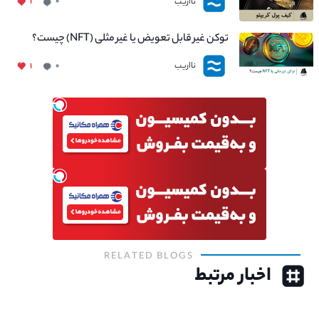
نااریب
۱
۰
توکن غیر قابل تعویض یا غیر مثلی (NFT) چیست؟
نااریب
۱
۰
RELATED BLOGS
اخبار مرتبط