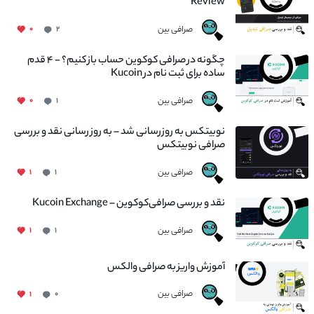
Review
صرافی بین
۰
۲
چگونه در صرافی کوکوین حساب باز کنیم؟ - ۴ قدم
ساده برای ثبت نام در Kucoin
صرافی بین
۰
۱
نوبیتکس به روزرسانی شد – به روز رسانی نقد و بررسی
صرافی نوبیتکس
صرافی بین
۱
۱
نقد و بررسی صرافی‌کوکوین – Kucoin Exchange
صرافی بین
۱
۱
آموزش واریز به صرافی والکس
صرافی بین
۱
۰