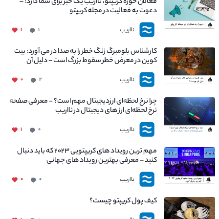
فعالان حوزه کریپتو، نااریب یک خبر برای شما دارد! –
دعوت به فعالیت در مجله کریپتو
نااریب
۱
۱
کارشناس بلومبرگ زنگ خطر را به صدا در می آورد: بیت
کوین در معرض خطر سقوط بزرگ است - دلیل آن
چیست؟
نااریب
۰
۲
چرا نرخ لحظه‌ای ارزدیجیتال مهم است؟ - معرفی صفحه
نرخ لحظه‌ای ارز های دیجیتال در نااریب
نااریب
۱
۰
مهم ترین رویداد های کریپتویی ۲۰۲۳ که باید دنبال
کنید – معرفی بهترین رویداد های جهانی
نااریب
۰
۰
کیف پول کریپتو چیست؟