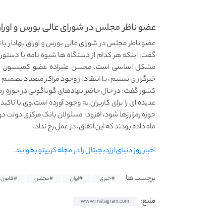
عضو ناظر مجلس در شورای عالی بورس و اوراق
عضو ناظر مجلس در شورای عالی بورس و اوراق بهادار با تا
گفت: اینکه هر کدام از دستگاه ها شیوه نامه یا دستورا
مشکل اساسی است. محسن علیزاده عضو کمیسیون اقتص
خبرگزاری تسنیم، با انتقاد از وجود مراکز متعدد تصمیم 
کشور گفت: در حال حاضر نهادهای گوناگونی در حوزه رمز
عدیده ای را برای کاربران به وجود آورده است.وی با تاکی
حوزه رمزارزها شود، افزود: مسئولان بانک مرکزی دولت دوا
ماه داده بودند که این اتفاق، در عمل رخ نداد.
اخبار روز دنیای ارزدیجیتال را در مجله کریپتو بخوانید.
برچسب ها
#خبری
#ایران
#مجلس
#قانون
منبع:
www.instagram.com