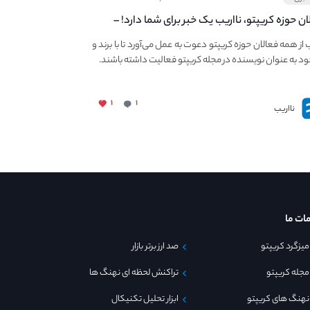
ان حوزه کریپتو، نااریب یک خبر برای شما دارد! –
 به فعالیت در مجله کریپتو
ب از همه فعالان حوزه کریپتو دعوت به عمل می‌آورد تا با برند و
ود به عنوان نویسنده در مجله کریپتو فعالیت داشته باشند.
۱
۱
نااریب
ات ما
میزگرد کریپتو
صد ارز برتر بازار
مجله کریپتو
تراکنش لحظه ای نهنگ ها
نهنگ های کریپتو
ابزار تحلیل تکنیکال