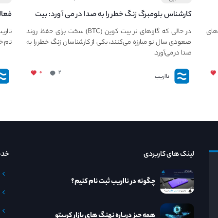
کارشناس بلومبرگ زنگ خطر را به صدا در می آورد: بیت
فعال
کوین در معرض خطر سقوط بزرگ است - دلیل آن
دعوت
های
در حالی که گاوهای نر بیت کوین (BTC) سخت برای حفظ روند
نااری
چیست؟
صعودی سال نو مبارزه می‌کنند، یکی از کارشناسان زنگ خطر را به
نام خ
صدا در می‌آورد.
۰
۲
نااریب
لینک های کاربردی
خدم
چگونه در نااریب ثبت نام کنیم؟
همه چیز درباره نهنگ های بازار کریپتو