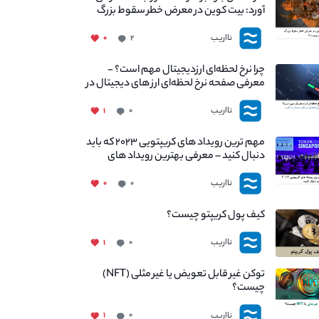
آورد: بیت کوین در معرض خطر سقوط بزرگ
است - دلیل آن چیست؟
نااریب
۰
۲
چرا نرخ لحظه‌ای ارزدیجیتال مهم است؟ -
معرفی صفحه نرخ لحظه‌ای ارز های دیجیتال در
نااریب
نااریب
۱
۰
مهم ترین رویداد های کریپتویی ۲۰۲۳ که باید
دنبال کنید – معرفی بهترین رویداد های
جهانی
نااریب
۰
۰
کیف پول کریپتو چیست؟
نااریب
۱
۰
توکن غیر قابل تعویض یا غیر مثلی (NFT)
چیست؟
نااریب
۱
۰