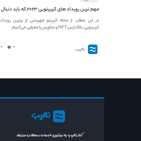
مهم ترین رویداد های کریپتویی ۲۰۲۳ که باید دنبال
کنید – معرفی بهترین رویداد های جهانی
در این مطلب از مجله کریپتو فهرستی از برترین رویداد
کریپتویی، بلاک‌چین،NFT و متاورس را معرفی می‌کنیم.
۰
۰
نااریب
نااریب
کنار نااریب به روزترین خدمات و مطالب مرتبط