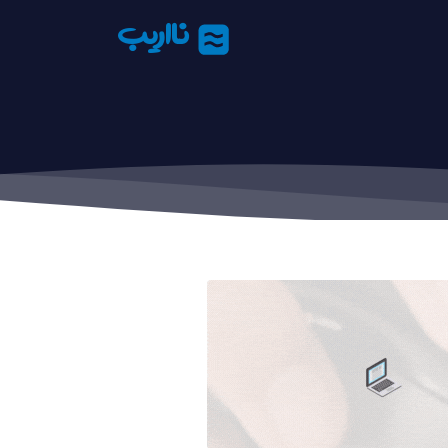
نااریب