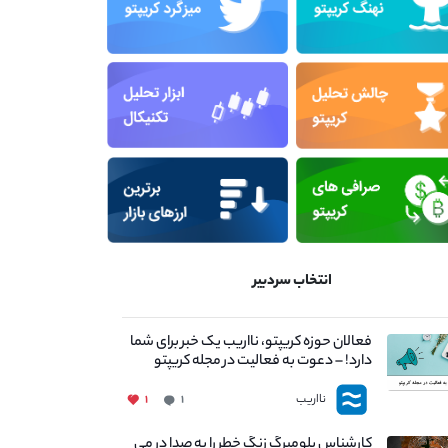
انتخاب سردبیر
فعالان حوزه کریپتو، نااریب یک خبر برای شما
دارد! – دعوت به فعالیت در مجله کریپتو
نااریب
۱
۱
کارشناس بلومبرگ زنگ خطر را به صدا در می