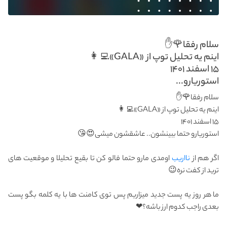
سلام رفقا🌹✋
اینم یه تحلیل توپ از «GALA»👩‍💻
۱۵ اسفند ۱۴۰۱
استوریارو...
سلام رفقا🌹✋
اینم یه تحلیل توپ از «GALA»👩‍💻
۱۵ اسفند ۱۴۰۱
استوریارو حتما ببینشون.. عاشقشون میشی😍😘
اگر هم از
نااریب
اومدی مارو حتما فالو کن تا بقیع تحلیلا و موقعیت های
ترید از کفت نره😉
ما هر روز یه پست جدید میزاریم پس توی کامنت ها با یه کلمه بگو پست
بعدی راجب کدوم ارز باشه؟❤