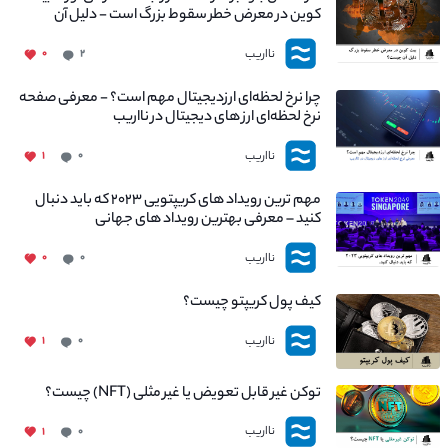
کوین در معرض خطر سقوط بزرگ است - دلیل آن
چیست؟
نااریب
۰
۲
چرا نرخ لحظه‌ای ارزدیجیتال مهم است؟ - معرفی صفحه
نرخ لحظه‌ای ارز های دیجیتال در نااریب
نااریب
۱
۰
مهم ترین رویداد های کریپتویی ۲۰۲۳ که باید دنبال
کنید – معرفی بهترین رویداد های جهانی
نااریب
۰
۰
کیف پول کریپتو چیست؟
نااریب
۱
۰
توکن غیر قابل تعویض یا غیر مثلی (NFT) چیست؟
نااریب
۱
۰