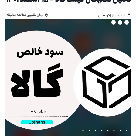
تحلیل تکنیکال قیمت گالا - ۱۵ اسفند ۱۴۰۱
زمان تقریبی مطالعه
۱دقیقه
ارزدیجیتال|کویننس