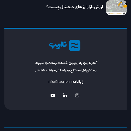
ارزش بازار ارز های دیجیتال چیست؟
نااریب
کنار نااریب به روزترین خدمات و مطالب مرتبط
با دنیای ارز دیجیتال را در اختیار خواهید داشت.
رایانامه:
info@naorib.ir