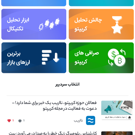
انتخاب سردبیر
فعالان حوزه کریپتو، نااریب یک خبر برای شما دارد! –
دعوت به فعالیت در مجله کریپتو
نااریب
۱
۱
کارشناس بلومبرگ زنگ خطر را به صدا در می آورد: بیت