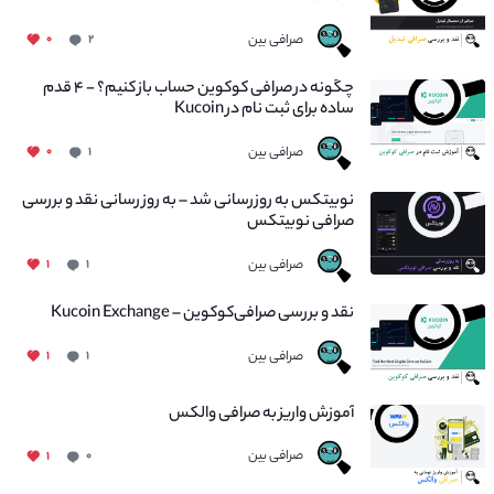
صرافی بین
۰
۲
چگونه در صرافی کوکوین حساب باز کنیم؟ - ۴ قدم
ساده برای ثبت نام در Kucoin
صرافی بین
۰
۱
نوبیتکس به روزرسانی شد – به روز رسانی نقد و بررسی
صرافی نوبیتکس
صرافی بین
۱
۱
نقد و بررسی صرافی‌کوکوین – Kucoin Exchange
صرافی بین
۱
۱
آموزش واریز به صرافی والکس
صرافی بین
۱
۰