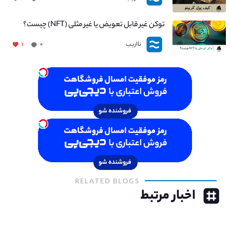
توکن غیر قابل تعویض یا غیر مثلی (NFT) چیست؟
نااریب
۱
۰
RELATED BLOGS
اخبار مرتبط