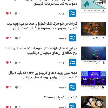
دعوت به فعالیت در مجله کریپتو
نااریب
۱
۱
کارشناس بلومبرگ زنگ خطر را به صدا در می آورد: بیت
کوین در معرض خطر سقوط بزرگ است - دلیل آن
چیست؟
نااریب
۰
۲
چرا نرخ لحظه‌ای ارزدیجیتال مهم است؟ - معرفی صفحه
نرخ لحظه‌ای ارز های دیجیتال در نااریب
نااریب
۱
۰
مهم ترین رویداد های کریپتویی ۲۰۲۳ که باید دنبال
کنید – معرفی بهترین رویداد های جهانی
نااریب
۰
۰
کیف پول کریپتو چیست؟
نااریب
۱
۰