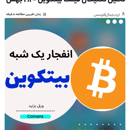
تحلیل تکنیکال قیمت بیتکوین - ۲۸ بهمن
زمان تقریبی مطالعه
۱دقیقه
ارزدیجیتال|کویننس