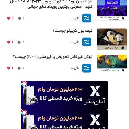
مهم ترین رویداد های کریپتویی ۲۰۲۳ که باید دنبال
کنید – معرفی بهترین رویداد های جهانی
نااریب
۰
۰
کیف پول کریپتو چیست؟
نااریب
۱
۰
توکن غیر قابل تعویض یا غیر مثلی (NFT) چیست؟
نااریب
۱
۰