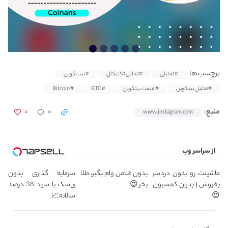
برچسب ها
#تحلیلی
#تحلیل تکنیکال
#بیت کوین
#تحلیل بیتکوین
#قیمت بیتکوین
#BTC
#Bitcoin
۰
۰
منبع:
www.instagram.com
از سراسر وب
ماشینت رو بدون دردسر
بدون ضامن وام بگیر، طلا
سرمایه گذاری بدون
بفروش | بدون کمسیون
بخر 😍
ریسک با سود 38 درصد
😍
سالانه📈