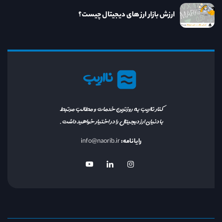
ارزش بازار ارز های دیجیتال چیست؟
نااریب
کنار نااریب به روزترین خدمات و مطالب مرتبط
با دنیای ارز دیجیتال را در اختیار خواهید داشت.
رایانامه:
info@naorib.ir