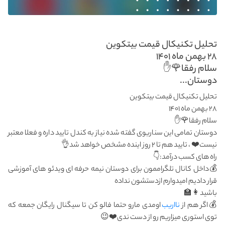
تحلیل تکنیکال قیمت بیتکوین
۲۸ بهمن ماه ۱۴۰۱
سلام رفقا🌹✋
دوستان...
تحلیل تکنیکال قیمت بیتکوین
۲۸ بهمن ماه ۱۴۰۱
سلام رفقا🌹✋
دوستان تمامی این سناریوی گفته شده نیاز به کندل تایید داره و فعلا معتبر
نیست❤️ ، تایید هم تا ۲ روز اینده مشخص خواهد شد👌
راه های کسب درآمد:👇
💰داخل کانال تلگراممون برای دوستان نیمه حرفه ای ویدئو های آموزشی
قرار دادیم امیدوارم ازدستشون نداده
باشید👩‍🏫
💰اگر هم از
نااریب
اومدی مارو حتما فالو کن تا سیگنال رایگان جمعه که
توی استوری میزاریم رو از دست ندی❤️😉