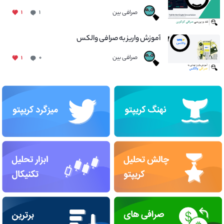
صرافی بین
۱
۱
آموزش واریز به صرافی والکس
صرافی بین
۱
۰