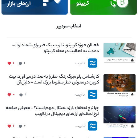
انتخاب سردبیر
فعالان حوزه کریپتو، نااریب یک خبر برای شما دارد! –
دعوت به فعالیت در مجله کریپتو
نااریب
۱
۱
کارشناس بلومبرگ زنگ خطر را به صدا در می آورد: بیت
کوین در معرض خطر سقوط بزرگ است - دلیل آن
چیست؟
نااریب
۰
۲
چرا نرخ لحظه‌ای ارزدیجیتال مهم است؟ - معرفی صفحه
نرخ لحظه‌ای ارز های دیجیتال در نااریب
نااریب
۱
۰