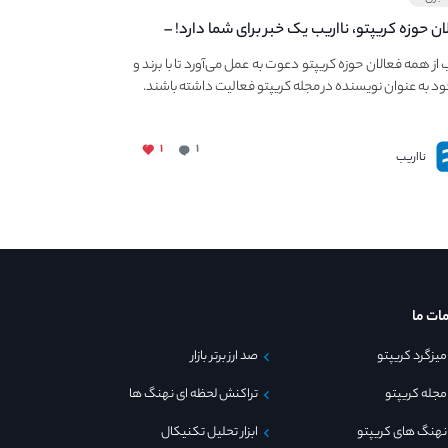
ان حوزه کریپتو، نااریب یک خبر برای شما دارد! –
 به فعالیت در مجله کریپتو
ب از همه فعالان حوزه کریپتو دعوت به عمل می‌آورد تا با برند و
ود به عنوان نویسنده در مجله کریپتو فعالیت داشته باشند.
۱
۱
نااریب
ات ما
میزگرد کریپتو
صد ارز برتر بازار
مجله کریپتو
تراکنش لحظه ای نهنگ ها
نهنگ های کریپتو
ابزار تحلیل تکنیکال