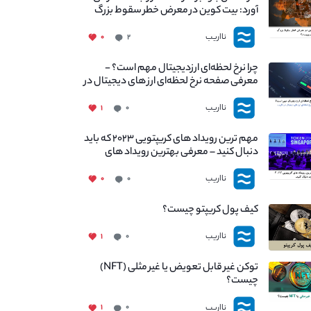
آورد: بیت کوین در معرض خطر سقوط بزرگ
است - دلیل آن چیست؟
نااریب
۰
۲
چرا نرخ لحظه‌ای ارزدیجیتال مهم است؟ -
معرفی صفحه نرخ لحظه‌ای ارز های دیجیتال در
نااریب
نااریب
۱
۰
مهم ترین رویداد های کریپتویی ۲۰۲۳ که باید
دنبال کنید – معرفی بهترین رویداد های
جهانی
نااریب
۰
۰
کیف پول کریپتو چیست؟
نااریب
۱
۰
توکن غیر قابل تعویض یا غیر مثلی (NFT)
چیست؟
نااریب
۱
۰