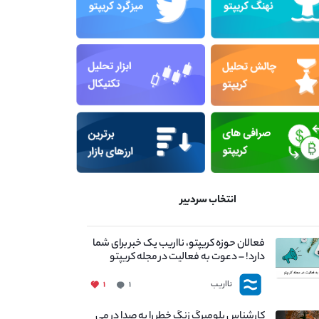
انتخاب سردبیر
فعالان حوزه کریپتو، نااریب یک خبر برای شما
دارد! – دعوت به فعالیت در مجله کریپتو
نااریب
۱
۱
کارشناس بلومبرگ زنگ خطر را به صدا در می