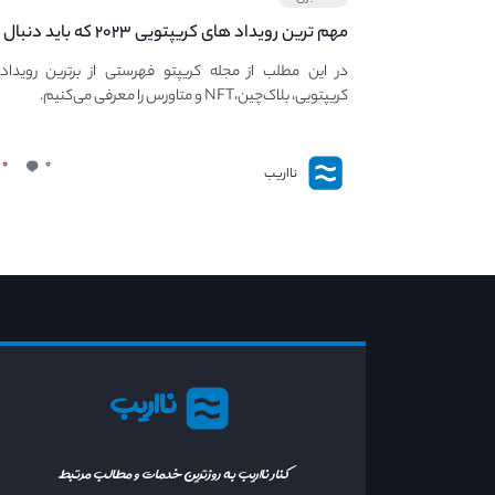
مهم ترین رویداد های کریپتویی ۲۰۲۳ که باید دنبال
کنید – معرفی بهترین رویداد های جهانی
در این مطلب از مجله کریپتو فهرستی از برترین رویداد
کریپتویی، بلاک‌چین،NFT و متاورس را معرفی می‌کنیم.
۰
۰
نااریب
نااریب
کنار نااریب به روزترین خدمات و مطالب مرتبط