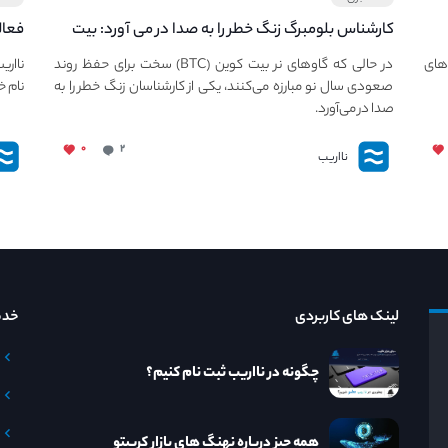
کارشناس بلومبرگ زنگ خطر را به صدا در می آورد: بیت
فعال
کوین در معرض خطر سقوط بزرگ است - دلیل آن
دعوت
های
در حالی که گاوهای نر بیت کوین (BTC) سخت برای حفظ روند
نااری
چیست؟
صعودی سال نو مبارزه می‌کنند، یکی از کارشناسان زنگ خطر را به
نام خ
صدا در می‌آورد.
۰
۲
نااریب
لینک های کاربردی
خدم
چگونه در نااریب ثبت نام کنیم؟
همه چیز درباره نهنگ های بازار کریپتو