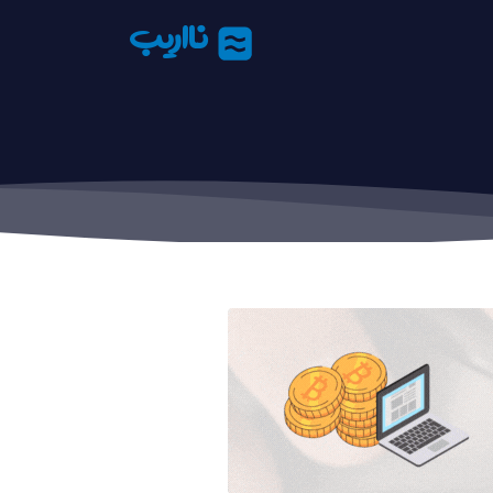
نااریب