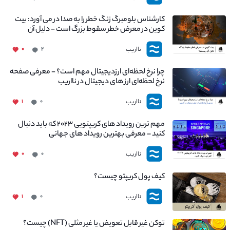
کارشناس بلومبرگ زنگ خطر را به صدا در می آورد: بیت
کوین در معرض خطر سقوط بزرگ است - دلیل آن
چیست؟
نااریب
۰
۲
چرا نرخ لحظه‌ای ارزدیجیتال مهم است؟ - معرفی صفحه
نرخ لحظه‌ای ارز های دیجیتال در نااریب
نااریب
۱
۰
مهم ترین رویداد های کریپتویی ۲۰۲۳ که باید دنبال
کنید – معرفی بهترین رویداد های جهانی
نااریب
۰
۰
کیف پول کریپتو چیست؟
نااریب
۱
۰
توکن غیر قابل تعویض یا غیر مثلی (NFT) چیست؟