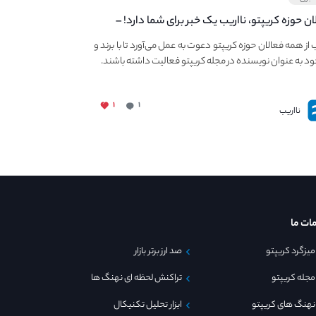
ان حوزه کریپتو، نااریب یک خبر برای شما دارد! –
 به فعالیت در مجله کریپتو
ب از همه فعالان حوزه کریپتو دعوت به عمل می‌آورد تا با برند و
ود به عنوان نویسنده در مجله کریپتو فعالیت داشته باشند.
۱
۱
نااریب
ات ما
میزگرد کریپتو
صد ارز برتر بازار
مجله کریپتو
تراکنش لحظه ای نهنگ ها
نهنگ های کریپتو
ابزار تحلیل تکنیکال