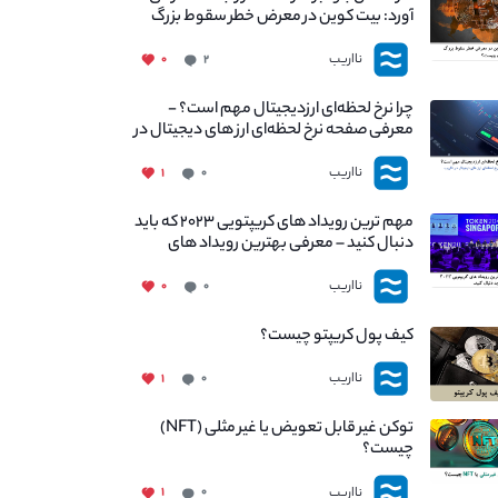
آورد: بیت کوین در معرض خطر سقوط بزرگ
است - دلیل آن چیست؟
نااریب
۰
۲
چرا نرخ لحظه‌ای ارزدیجیتال مهم است؟ -
معرفی صفحه نرخ لحظه‌ای ارز های دیجیتال در
نااریب
نااریب
۱
۰
مهم ترین رویداد های کریپتویی ۲۰۲۳ که باید
دنبال کنید – معرفی بهترین رویداد های
جهانی
نااریب
۰
۰
کیف پول کریپتو چیست؟
نااریب
۱
۰
توکن غیر قابل تعویض یا غیر مثلی (NFT)
چیست؟
نااریب
۱
۰