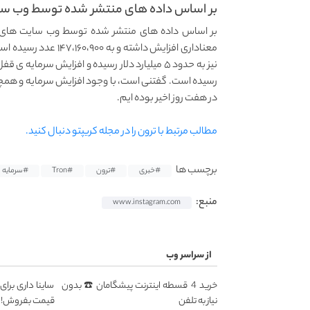
بر اساس داده های منتشر شده توسط وب سای
بر اساس داده های منتشر شده توسط وب سایت های 
معناداری افزایش داشته
رسیده است. گفتنی است، با وجود افزایش سرمایه و ه
در هفت روز اخیر بوده ایم.
مطالب مرتبط با ترون را در مجله کریپتو دنبال کنید.
برچسب ها
#خبری
#ترون
#Tron
#سرمایه
منبع:
www.instagram.com
از سراسر وب
خرید 4 قسطه اینترنت پیشگامان ☎️ بدون
ساینا داری برای
نیاز به تلفن
قیمت بفروش!