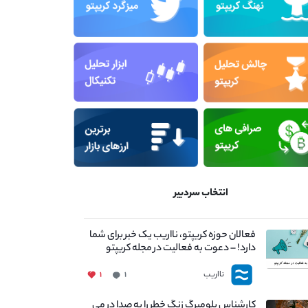
انتخاب سردبیر
فعالان حوزه کریپتو، نااریب یک خبر برای شما
دارد! – دعوت به فعالیت در مجله کریپتو
نااریب
۱
۱
کارشناس بلومبرگ زنگ خطر را به صدا در می