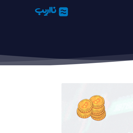
نااریب