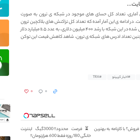
ت...
آماری، تعداد کل حسای های موجود در شبکه ی ترون به صورت
 و به ۱۴۷،۱۶۰،۹۰۰ عدد رسیده است. در ادامه ی این آمار آمده که تعداد کل تراکنش های بلاکچین ترون
نیز به حدود ۵ میلیارد دلار رسیده و افزایش سرمایه ی قفل شده در این شبکه با رشد ۴۰۰ میلیون دلاری، به عدد ۱۱.۵ میلیارد دلار
مچنین تعداد ادرس های شبکه ی ترون، شاهد کاهش قیمت این توکن
#اخبار کریپتو
#TRX
۰
۰
 فروش؟ با کارنامه به بهترین
⏳فرصت محدود!! 3000گیگ اینترنت
خانگی 180 روزه فقط 600 هزارتومان!!