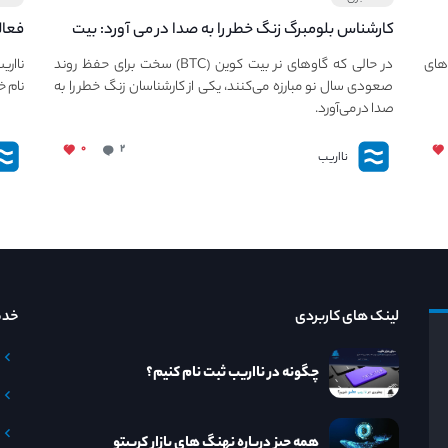
کارشناس بلومبرگ زنگ خطر را به صدا در می آورد: بیت
فعال
کوین در معرض خطر سقوط بزرگ است - دلیل آن
دعوت
های
در حالی که گاوهای نر بیت کوین (BTC) سخت برای حفظ روند
نااری
چیست؟
صعودی سال نو مبارزه می‌کنند، یکی از کارشناسان زنگ خطر را به
نام خ
صدا در می‌آورد.
۰
۲
نااریب
لینک های کاربردی
خدم
چگونه در نااریب ثبت نام کنیم؟
همه چیز درباره نهنگ های بازار کریپتو