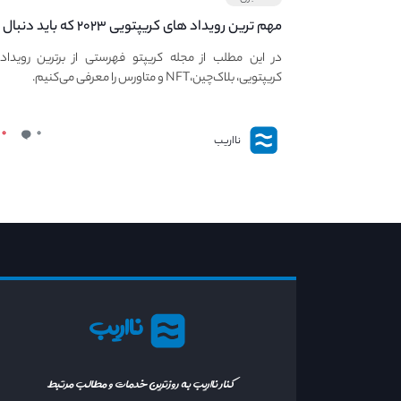
مهم ترین رویداد های کریپتویی ۲۰۲۳ که باید دنبال
کنید – معرفی بهترین رویداد های جهانی
در این مطلب از مجله کریپتو فهرستی از برترین رویداد
کریپتویی، بلاک‌چین،NFT و متاورس را معرفی می‌کنیم.
۰
۰
نااریب
نااریب
کنار نااریب به روزترین خدمات و مطالب مرتبط