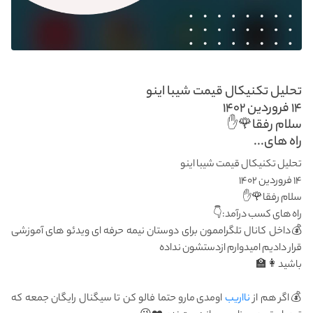
تحلیل تکنیکال قیمت شیبا اینو
۱۴ فروردین ۱۴۰۲
سلام رفقا🌹✋
راه های...
تحلیل تکنیکال قیمت شیبا اینو
۱۴ فروردین ۱۴۰۲
سلام رفقا🌹✋
راه های کسب درآمد:👇
💰داخل کانال تلگراممون برای دوستان نیمه حرفه ای ویدئو های آموزشی
قرار دادیم امیدوارم ازدستشون نداده
باشید👩‍🏫
💰اگر هم از
نااریب
اومدی مارو حتما فالو کن تا سیگنال رایگان جمعه که