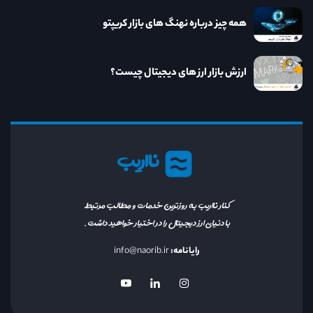
همه چیز درباره نهنگ های بازار کریپتو
ارزش بازار ارز های دیجیتال چیست؟
نااریب
کنار نااریب به روزترین خدمات و مطالب مرتبط
با دنیای ارز دیجیتال را در اختیار خواهید داشت.
رایانامه:
info@naorib.ir