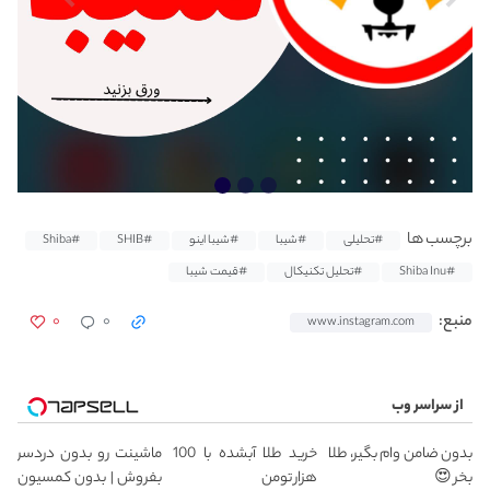
برچسب ها
#تحلیلی
#شیبا
#شیبا اینو
#SHIB
#Shiba
#Shiba Inu
#تحلیل تکنیکال
#قیمت شیبا
۰
۰
منبع:
www.instagram.com
از سراسر وب
بدون ضامن وام بگیر، طلا
خرید طلا آبشده با 100
ماشینت رو بدون دردسر
بخر 😍
هزار تومن
بفروش | بدون کمسیون