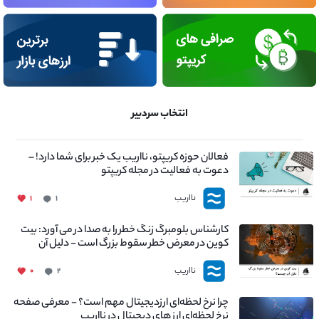
انتخاب سردبیر
فعالان حوزه کریپتو، نااریب یک خبر برای شما دارد! –
دعوت به فعالیت در مجله کریپتو
نااریب
۱
۱
کارشناس بلومبرگ زنگ خطر را به صدا در می آورد: بیت
کوین در معرض خطر سقوط بزرگ است - دلیل آن
چیست؟
نااریب
۰
۲
چرا نرخ لحظه‌ای ارزدیجیتال مهم است؟ - معرفی صفحه
نرخ لحظه‌ای ارز های دیجیتال در نااریب