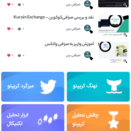
صرافی بین
۱
۱
نقد و بررسی صرافی‌کوکوین – Kucoin Exchange
صرافی بین
۱
۱
آموزش واریز به صرافی والکس
صرافی بین
۱
۰