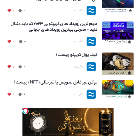
نااریب
۱
۰
مهم ترین رویداد های کریپتویی ۲۰۲۳ که باید دنبال
کنید – معرفی بهترین رویداد های جهانی
نااریب
۰
۰
کیف پول کریپتو چیست؟
نااریب
۱
۰
توکن غیر قابل تعویض یا غیر مثلی (NFT) چیست؟
نااریب
۱
۰