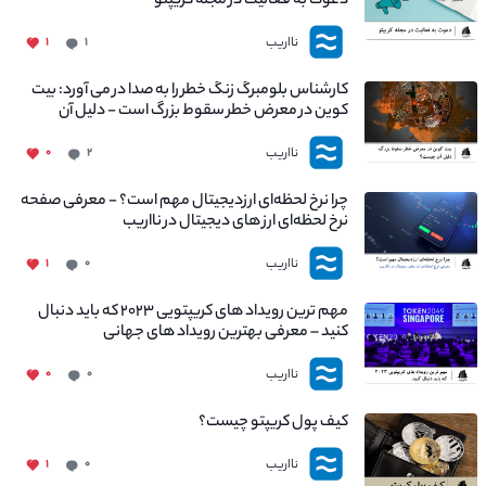
دعوت به فعالیت در مجله کریپتو
نااریب
۱
۱
کارشناس بلومبرگ زنگ خطر را به صدا در می آورد: بیت
کوین در معرض خطر سقوط بزرگ است - دلیل آن
چیست؟
نااریب
۰
۲
چرا نرخ لحظه‌ای ارزدیجیتال مهم است؟ - معرفی صفحه
نرخ لحظه‌ای ارز های دیجیتال در نااریب
نااریب
۱
۰
مهم ترین رویداد های کریپتویی ۲۰۲۳ که باید دنبال
کنید – معرفی بهترین رویداد های جهانی
نااریب
۰
۰
کیف پول کریپتو چیست؟
نااریب
۱
۰