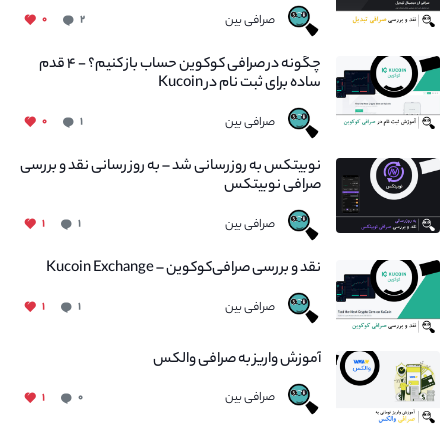
صرافی بین
۰
۲
چگونه در صرافی کوکوین حساب باز کنیم؟ - ۴ قدم
ساده برای ثبت نام در Kucoin
صرافی بین
۰
۱
نوبیتکس به روزرسانی شد – به روز رسانی نقد و بررسی
صرافی نوبیتکس
صرافی بین
۱
۱
نقد و بررسی صرافی‌کوکوین – Kucoin Exchange
صرافی بین
۱
۱
آموزش واریز به صرافی والکس
صرافی بین
۱
۰