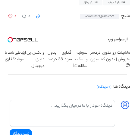
#اخبار کریپتو
#ارزش بازار
۰
۰
منبع:
www.instagram.com
از سراسر وب
ماشینت رو بدون دردسر
سرمایه گذاری بدون
والکس: پل ارتباطی شما با
بفروش | بدون کمسیون
ریسک با سود 38 درصد
دنیای سرمایه‌گذاری
😍
سالانه📈
دیجیتال
دیدگاه ها
(۰ دیدگاه)