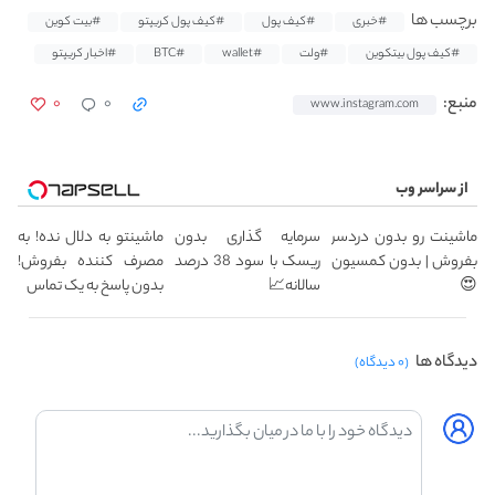
برچسب ها
#خبری
#کیف پول
#کیف پول کریپتو
#بیت کوین
#کیف پول بیتکوین
#ولت
#wallet
#BTC
#اخبار کریپتو
۰
۰
منبع:
www.instagram.com
از سراسر وب
ماشینت رو بدون دردسر
سرمایه گذاری بدون
ماشینتو به دلال نده! به
بفروش | بدون کمسیون
ریسک با سود 38 درصد
مصرف کننده بفروش!
😍
سالانه📈
بدون پاسخ به یک تماس
دیدگاه ها
(۰ دیدگاه)