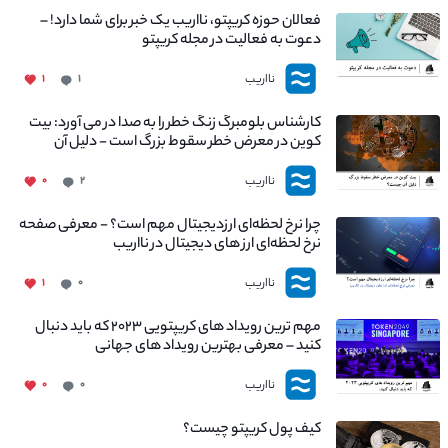
فعالان حوزه کریپتو، نااریب یک خبر برای شما دارد! –
دعوت به فعالیت در مجله کریپتو
نااریب
۱
۱
کارشناس بلومبرگ زنگ خطر را به صدا در می آورد: بیت
کوین در معرض خطر سقوط بزرگ است - دلیل آن
چیست؟
نااریب
۰
۲
چرا نرخ لحظه‌ای ارزدیجیتال مهم است؟ - معرفی صفحه
نرخ لحظه‌ای ارز های دیجیتال در نااریب
نااریب
۱
۰
مهم ترین رویداد های کریپتویی ۲۰۲۳ که باید دنبال
کنید – معرفی بهترین رویداد های جهانی
نااریب
۰
۰
کیف پول کریپتو چیست؟