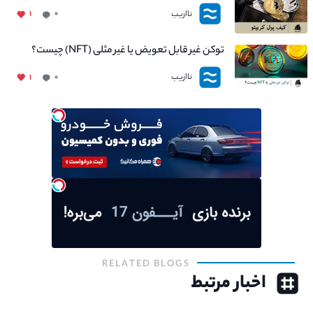
نااریب
۱
۰
توکن غیر قابل تعویض یا غیر مثلی (NFT) چیست؟
نااریب
۱
۰
RELATED BLOGS
اخبار مرتبط