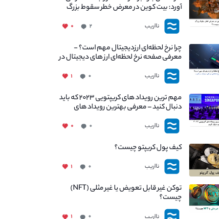
آورد: بیت کوین در معرض خطر سقوط بزرگ
است - دلیل آن چیست؟
نااریب
۰
۲
چرا نرخ لحظه‌ای ارزدیجیتال مهم است؟ -
معرفی صفحه نرخ لحظه‌ای ارز های دیجیتال در
نااریب
نااریب
۱
۰
مهم ترین رویداد های کریپتویی ۲۰۲۳ که باید
دنبال کنید – معرفی بهترین رویداد های
جهانی
نااریب
۰
۰
کیف پول کریپتو چیست؟
نااریب
۱
۰
توکن غیر قابل تعویض یا غیر مثلی (NFT)
چیست؟
نااریب
۱
۰