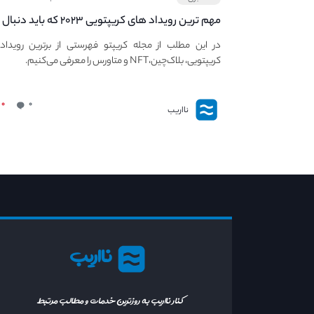
مهم ترین رویداد های کریپتویی ۲۰۲۳ که باید دنبال
کنید – معرفی بهترین رویداد های جهانی
در این مطلب از مجله کریپتو فهرستی از برترین رویداد
کریپتویی، بلاک‌چین،NFT و متاورس را معرفی می‌کنیم.
۰
۰
نااریب
نااریب
کنار نااریب به روزترین خدمات و مطالب مرتبط