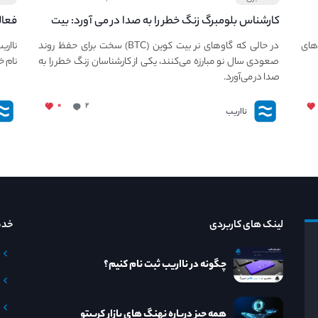
کارشناس بلومبرگ زنگ خطر را به صدا در می آورد: بیت
فعال
کوین در معرض خطر سقوط بزرگ است - دلیل آن
دعوت
های
در حالی که گاوهای نر بیت کوین (BTC) سخت برای حفظ روند
نااری
چیست؟
صعودی سال نو مبارزه می‌کنند، یکی از کارشناسان زنگ خطر را به
نام خ
صدا در می‌آورد.
۰
۲
نااریب
لینک های کاربردی
خدم
چگونه در نااریب ثبت نام کنیم؟
همه چیز درباره نهنگ های بازار کریپتو