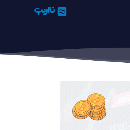
نااریب