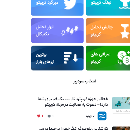
انتخاب سردبیر
فعالان حوزه کریپتو، نااریب یک خبر برای شما
دارد! – دعوت به فعالیت در مجله کریپتو
نااریب
۱
۱
کارشناس بلومبرگ زنگ خطر را به صدا در می