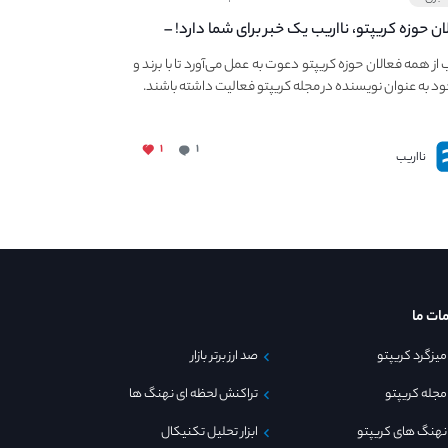
ان حوزه کریپتو، نااریب یک خبر برای شما دارد! –
 به فعالیت در مجله کریپتو
ب از همه فعالان حوزه کریپتو دعوت به عمل می‌آورد تا با برند و
ود به عنوان نویسنده در مجله کریپتو فعالیت داشته باشند.
۱
۱
نااریب
ات ما
میزگرد کریپتو
صد ارز برتر بازار
مجله کریپتو
تراکنش لحظه ای نهنگ ها
نهنگ های کریپتو
ابزار تحلیل تکنیکال