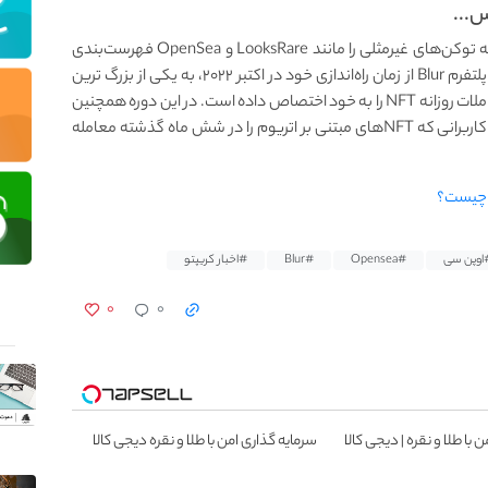
پلتفرم Blur یک مجموعه ی جدید و تازه تاسیس است که توکن‌های غیرمثلی را مانند LooksRare و OpenSea فهرست‌بندی
می‌کند. بر اساس داده‌های ردیابی شده توسط ماساری، پلتفرم Blur از زمان راه‌اندازی خود در اکتبر ۲۰۲۲، به یکی از بزرگ ترین
منابع NFT تبدیل شده است و ۴۰ تا ۶۰ درصد از حجم معاملات روزانه NFT را به خود اختصاص داده است. در این دوره همچنین
شاهد بودیم که تیم Blur توکن‌های رایگان BLUR را به کاربرانی که NFT‌های مبتنی بر اتریوم را در شش ماه گذشته معامله
اوپن سی
#Opensea
#Blur
#اخبار کریپتو
۰
۰
 با طلا و نقره | دیجی کالا
سرمایه گذاری امن با طلا و نقره دیجی کالا