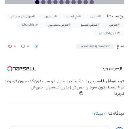
برچسب ها
#تحلیلی
#واچ لیست
#بیت پین
#صرافی ارزدیجیتال
#صرافی
#صرافی کریپتو
#صرافی_بیت_پین
#whatchlist
#تحلیل تکنیکال
۰
۰
منبع:
www.instagram.com
از سراسر وب
خرید موبایل با اسنپ پی |
ماشینت رو بدون دردسر
بدون کمیسیون خودروتو
در ۴ قسط بدون سود و
بفروش | بدون کمسیون
بفروش
کارمزد!
😍
دیدگاه ها
(۰ دیدگاه)