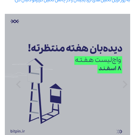
به روز ترین تحلیل های ارزدیجیتال را در چالش تحلیل کریپتو دنبال کن!