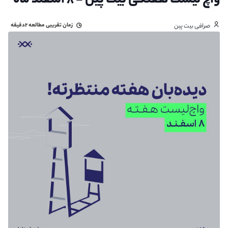
واچ لیست هفتگی بیت پین - ۸ اسفند ماه
زمان تقریبی مطالعه
۲دقیقه
صرافی بیت پین