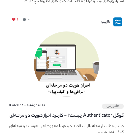
استراتژی‌های ترید و مزایا و معایب اندیکاتور های معروف بپردازیم.
۱
۰
نااریب
۰۱:۰۰ دوشنبه - ۱۴۰۱/۱۲/۸
#آموزشی
گوگل Authenticator چیست؟ - کاربرد احراز هویت دو مرحله‌ای
در صرافی ها و کیف پول های کریپتو
در این مطلب از مجله نااریب قصد داریم، با مفهوم احراز هویت دو مرحله‌ای
گوگل آشنا شویم.