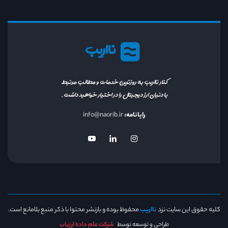
نااریب
کنار نااریب به روزترین خدمات و مطالب مرتبط
با دنیای ارز دیجیتال را در اختیار خواهید داشت.
رایانامه:
info@naorib.ir
کلیه حقوق این سایت نزد
نااریب
محفوظ بوده و بازنشر محتوا با ذکر منبع بلامانع است.
طراحی و توسعه توسط
شرکت علم داده ارزیاب