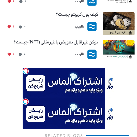
نااریب
۰
۰
کیف پول کریپتو چیست؟
نااریب
۱
۰
توکن غیر قابل تعویض یا غیر مثلی (NFT) چیست؟
نااریب
۱
۰
RELATED BLOGS