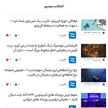
انتخاب سردبیر
فعالان حوزه کریپتو، نااریب یک خبر برای شما دارد! –
دعوت به فعالیت در مجله کریپتو
نااریب
۱
۱
کارشناس بلومبرگ زنگ خطر را به صدا در می آورد: بیت
کوین در معرض خطر سقوط بزرگ است - دلیل آن
چیست؟
نااریب
۰
۲
چرا نرخ لحظه‌ای ارزدیجیتال مهم است؟ - معرفی صفحه
نرخ لحظه‌ای ارز های دیجیتال در نااریب
نااریب
۱
۰
مهم ترین رویداد های کریپتویی ۲۰۲۳ که باید دنبال
کنید – معرفی بهترین رویداد های جهانی