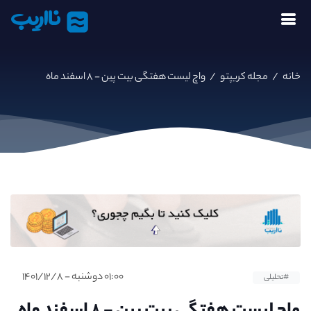
نااریب
خانه
/
مجله کریپتو
/
واچ لیست هفتگی بیت پین - ۸ اسفند ماه
۰۱:۰۰ دوشنبه - ۱۴۰۱/۱۲/۸
#تحلیلی