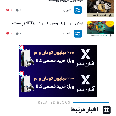
کیف پول کریپتو چیست؟
نااریب
۱
۰
توکن غیر قابل تعویض یا غیر مثلی (NFT) چیست؟
نااریب
۱
۰
RELATED BLOGS
اخبار مرتبط