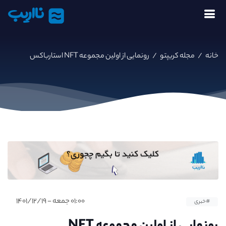
نااریب
خانه
/
مجله کریپتو
/
رونمایی از اولین مجموعه NFT استارباکس
۰۱:۰۰ جمعه - ۱۴۰۱/۱۲/۱۹
#خبری