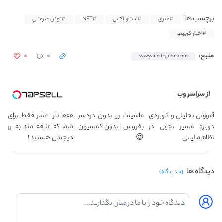
برچسب ها
#خبری
#استارباکس
#NFT
#توکن غیرمثلی
#اخبار کریپتو
۰
۰
منبع:
www.instagram.com
از سراسر وب
آموزش تحلیلی و کاربردی
ماشینت رو بدون دردسر
۱۰۰۰ تتر اعتبار فقط برای
درباره مسیر تحول در
بفروش | بدون کمسیون
شما که علاقه مند به ارز
نظام مالیاتی
😍
دیجیتال هستید !
دیدگاه ها
(۰ دیدگاه)