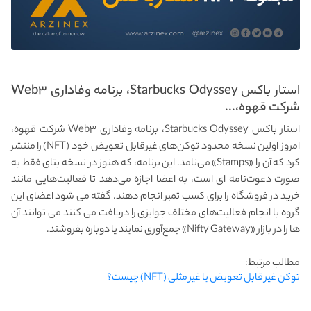
استار باکس Starbucks Odyssey، برنامه وفاداری Web۳
شرکت قهوه،...
استار باکس Starbucks Odyssey، برنامه وفاداری Web۳ شرکت قهوه،
امروز اولین نسخه محدود توکن‌های غیرقابل تعویض خود (NFT) را منتشر
کرد که آن را «Stamps» می‌نامد. این برنامه، که هنوز در نسخه بتای فقط به
صورت دعوت‌نامه ای است، به اعضا اجازه می‌دهد تا فعالیت‌هایی مانند
خرید در فروشگاه را برای کسب تمبر انجام دهند. گفته می شود اعضای این
گروه با انجام فعالیت‌های مختلف جوایزی را دریافت می کنند می توانند آن‌
ها را در بازار «Nifty Gateway» جمع‌آوری نمایند یا دوباره بفروشند.
مطالب مرتبط:
توکن غیر قابل تعویض یا غیر مثلی (NFT) چیست؟