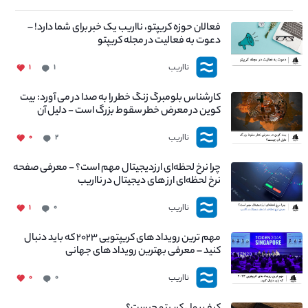
فعالان حوزه کریپتو، نااریب یک خبر برای شما دارد! –
دعوت به فعالیت در مجله کریپتو
نااریب
۱
۱
کارشناس بلومبرگ زنگ خطر را به صدا در می آورد: بیت
کوین در معرض خطر سقوط بزرگ است - دلیل آن
چیست؟
نااریب
۰
۲
چرا نرخ لحظه‌ای ارزدیجیتال مهم است؟ - معرفی صفحه
نرخ لحظه‌ای ارز های دیجیتال در نااریب
نااریب
۱
۰
مهم ترین رویداد های کریپتویی ۲۰۲۳ که باید دنبال
کنید – معرفی بهترین رویداد های جهانی
نااریب
۰
۰