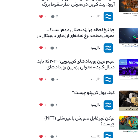
آورد: بیت کوین در معرض خطر سقوط بزرگ
است - دلیل آن چیست؟
نااریب
۰
۲
چرا نرخ لحظه‌ای ارزدیجیتال مهم است؟ -
معرفی صفحه نرخ لحظه‌ای ارز های دیجیتال در
نااریب
نااریب
۱
۰
مهم ترین رویداد های کریپتویی ۲۰۲۳ که باید
دنبال کنید – معرفی بهترین رویداد های
جهانی
نااریب
۰
۰
کیف پول کریپتو چیست؟
نااریب
۱
۰
توکن غیر قابل تعویض یا غیر مثلی (NFT)
چیست؟
نااریب
۱
۰