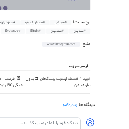
برچسب ها
#آموزشی
#آموزش کریپتو
#آموزش ارزد
#بیت پین
#بیت_پین
#Bitpin
#Exchange
منبع:
www.instagram.com
از سراسر وب
خرید 4 قسطه اینترنت پیشگامان ☎️ بدون
نیاز به تلفن
خانگی 180 روزه فقط 600 هزارتومان!!
دیدگاه ها
(۰ دیدگاه)