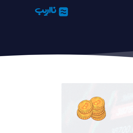
نااریب