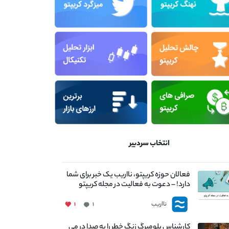
انتخاب سردبیر
فعالان حوزه کریپتو، نااریب یک خبر برای شما
دارد! – دعوت به فعالیت در مجله کریپتو
نااریب
۱
۱
کارشناس بلومبرگ زنگ خطر را به صدا در می