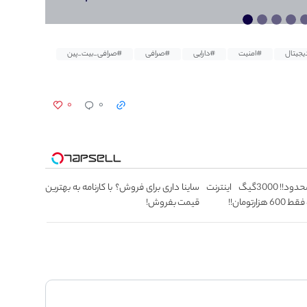
یجیتال
#امنیت
#دارایی
#صرافی
#صرافی_بیت_پین
۰
۰
⏳فرصت محدود!! 3000گیگ اینترنت
ساینا داری برای فروش؟ با کارنامه به بهترین
قیمت بفروش!