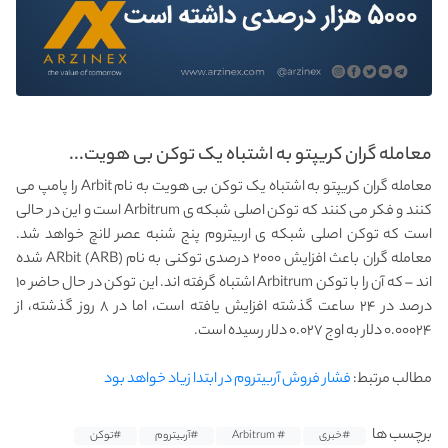
معامله گران کریپتو به اشتباه یک توکن بی هویت...
معامله گران کریپتو به اشتباه یک توکن بی هویت به نام Arbit را پامپ می
کنند و فکر می کنند که توکن اصلی شبکه ی Arbitrum است و این در حالی
است که توکن اصلی شبکه ی اربیتروم پنج شنبه عصر لانچ خواهد شد.
معامله گران باعث افزایش ۲۰۰۰ درصدی توکنی به نام ARbit (ARB) شده
اند – که آن را با توکن Arbitrum اشتباه گرفته اند. این توکن در حال حاضر ۱۰
درصد در ۲۴ ساعت گذشته افزایش یافته است، اما در ۸ روز گذشته، از
۰.۰۰۰۲۴ دلار به اوج ۰.۰۲۷ دلار رسیده است.
مطالب مرتبط:
فشار فروش آربیتروم در ابتدا زیاد خواهد بود
برچسب ها
#خبری
# Arbitrum
#آربیتروم
#توکن