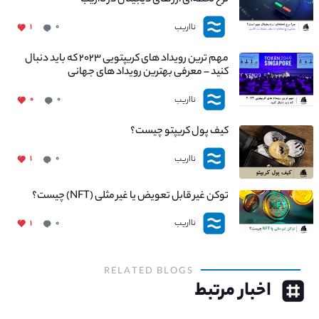
نرخ لحظه‌ای ارز های دیجیتال در نااریب
نااریب
۱
۰
مهم ترین رویداد های کریپتویی ۲۰۲۳ که باید دنبال
کنید – معرفی بهترین رویداد های جهانی
نااریب
۰
۰
کیف پول کریپتو چیست؟
نااریب
۱
۰
توکن غیر قابل تعویض یا غیر مثلی (NFT) چیست؟
نااریب
۱
۰
RELATED BLOGS
اخبار مرتبط