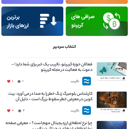
انتخاب سردبیر
فعالان حوزه کریپتو، نااریب یک خبر برای شما دارد! –
دعوت به فعالیت در مجله کریپتو
نااریب
۱
۱
کارشناس بلومبرگ زنگ خطر را به صدا در می آورد: بیت
کوین در معرض خطر سقوط بزرگ است - دلیل آن
چیست؟
نااریب
۰
۲
چرا نرخ لحظه‌ای ارزدیجیتال مهم است؟ - معرفی صفحه