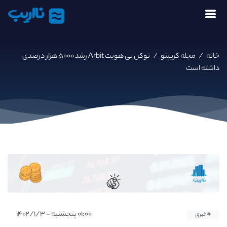
نااریب
خانه
/
مجله کریپتو
/
توکن بی هویت Arbit رشد ۵۰۰۰ هزار درصدی
داشته است
۰۱:۰۰ پنجشنبه - ۱۴۰۲/۱/۳
#خبری