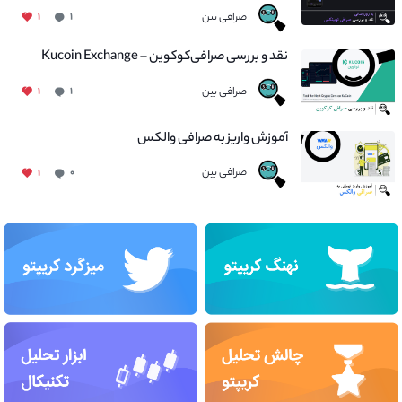
صرافی بین
۱
۱
نقد و بررسی صرافی‌کوکوین – Kucoin Exchange
صرافی بین
۱
۱
آموزش واریز به صرافی والکس
صرافی بین
۱
۰