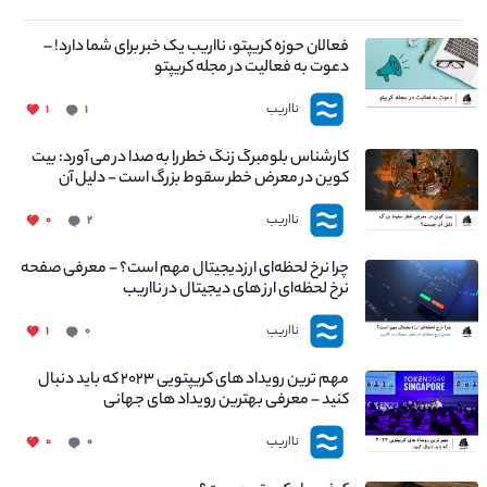
فعالان حوزه کریپتو، نااریب یک خبر برای شما دارد! –
دعوت به فعالیت در مجله کریپتو
نااریب
۱
۱
کارشناس بلومبرگ زنگ خطر را به صدا در می آورد: بیت
کوین در معرض خطر سقوط بزرگ است - دلیل آن
چیست؟
نااریب
۰
۲
چرا نرخ لحظه‌ای ارزدیجیتال مهم است؟ - معرفی صفحه
نرخ لحظه‌ای ارز های دیجیتال در نااریب
نااریب
۱
۰
مهم ترین رویداد های کریپتویی ۲۰۲۳ که باید دنبال
کنید – معرفی بهترین رویداد های جهانی
نااریب
۰
۰