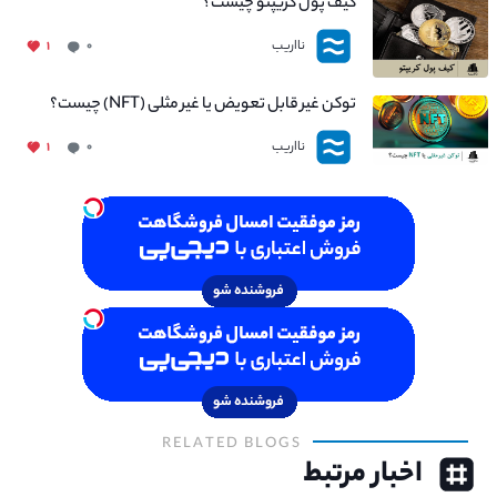
کیف پول کریپتو چیست؟
نااریب
۱
۰
توکن غیر قابل تعویض یا غیر مثلی (NFT) چیست؟
نااریب
۱
۰
RELATED BLOGS
اخبار مرتبط