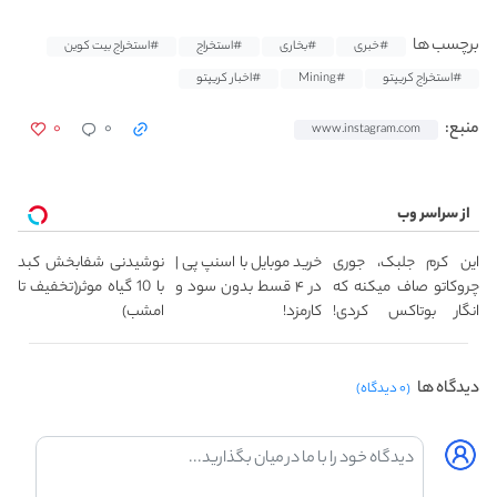
برچسب ها
#خبری
#بخاری
#استخراج
#استخراج بیت کوین
#استخراج کریپتو
#Mining
#اخبار کریپتو
۰
۰
منبع:
www.instagram.com
از سراسر وب
این کرم جلبک، جوری
خرید موبایل با اسنپ پی |
نوشیدنی شفابخش کبد
چروکاتو صاف میکنه که
در ۴ قسط بدون سود و
با 10 گیاه موثر(تخفیف تا
انگار بوتاکس کردی!
کارمزد!
امشب)
(تخفیف ویژه)
دیدگاه ها
(۰ دیدگاه)