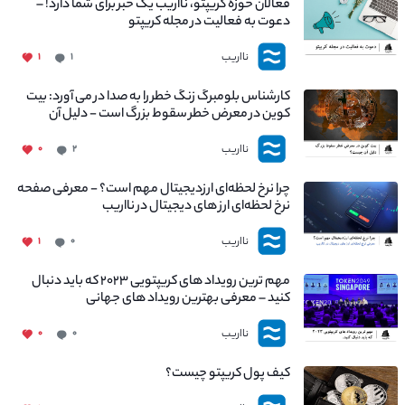
فعالان حوزه کریپتو، نااریب یک خبر برای شما دارد! –
دعوت به فعالیت در مجله کریپتو
نااریب
۱
۱
کارشناس بلومبرگ زنگ خطر را به صدا در می آورد: بیت
کوین در معرض خطر سقوط بزرگ است - دلیل آن
چیست؟
نااریب
۰
۲
چرا نرخ لحظه‌ای ارزدیجیتال مهم است؟ - معرفی صفحه
نرخ لحظه‌ای ارز های دیجیتال در نااریب
نااریب
۱
۰
مهم ترین رویداد های کریپتویی ۲۰۲۳ که باید دنبال
کنید – معرفی بهترین رویداد های جهانی
نااریب
۰
۰
کیف پول کریپتو چیست؟