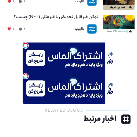
نااریب
۱
۰
توکن غیر قابل تعویض یا غیر مثلی (NFT) چیست؟
نااریب
۱
۰
RELATED BLOGS
اخبار مرتبط