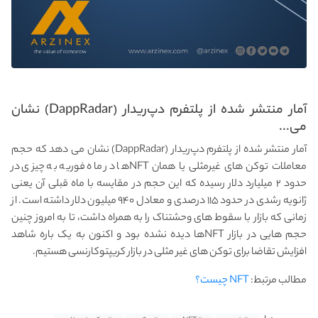
آمار منتشر شده از پلتفرم دپ‌ریدار (DappRadar) نشان
می...
آمار منتشر شده از پلتفرم دپ‌ریدار (DappRadar) نشان می دهد که حجم
معاملات توکن‌ های غیرمثلی یا همان NFTها در ماه فوریه به چیزی در
حدود ۲ میلیارد دلار رسیده که این حجم در مقایسه با ماه قبلی آن یعنی
ژانویه رشدی در حدود ۱۱۵ درصدی و معادل ۹۴۰ میلیون دلار داشته است. از
زمانی که بازار با سقوط های وحشتناک را به همراه داشت، تا به امروز چنین
حجم هایی در بازار NFTها دیده نشده بود و اکنون به یک باره شاهد
افزایش تقاضا برای توکن های غیر مثلی در بازار کریپتوکارنسی هستیم.
مطالب مرتبط:
NFT چیست؟