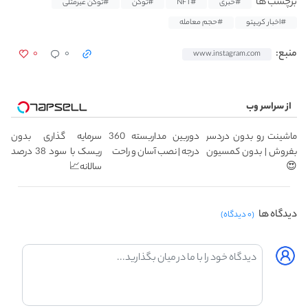
برچسب ها
#خبری
#NFT
#توکن
#توکن غیرمثلی
#اخبار کریپتو
#حجم معامله
۰
۰
منبع:
www.instagram.com
از سراسر وب
ماشینت رو بدون دردسر
دوربین مداربسته 360
سرمایه گذاری بدون
بفروش | بدون کمسیون
درجه | نصب آسان و راحت
ریسک با سود 38 درصد
😍
سالانه📈
دیدگاه ها
(۰ دیدگاه)