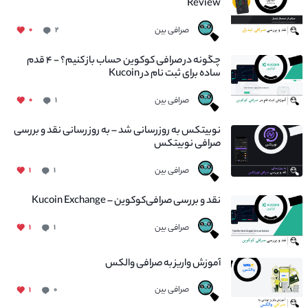
Review
صرافی بین
۰
۲
چگونه در صرافی کوکوین حساب باز کنیم؟ - ۴ قدم
ساده برای ثبت نام در Kucoin
صرافی بین
۰
۱
نوبیتکس به روزرسانی شد – به روز رسانی نقد و بررسی
صرافی نوبیتکس
صرافی بین
۱
۱
نقد و بررسی صرافی‌کوکوین – Kucoin Exchange
صرافی بین
۱
۱
آموزش واریز به صرافی والکس
صرافی بین
۱
۰