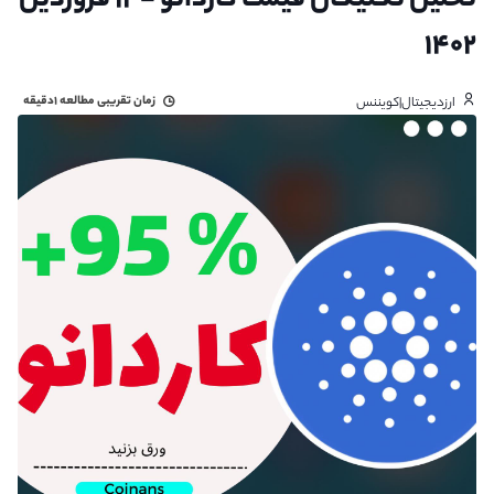
تحلیل تکنیکال قیمت کاردانو - ۱۲ فروردین
۱۴۰۲
زمان تقریبی مطالعه
۱دقیقه
ارزدیجیتال|کویننس