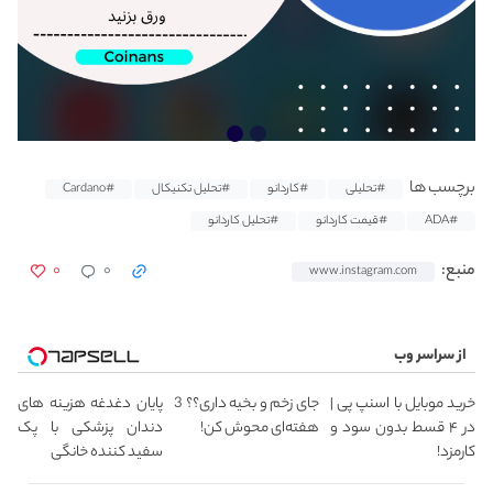
برچسب ها
#تحلیلی
#کاردانو
#تحلیل تکنیکال
#Cardano
#ADA
#قیمت کاردانو
#تحلیل کاردانو
۰
۰
منبع:
www.instagram.com
از سراسر وب
خرید موبایل با اسنپ پی |
جای زخم و بخیه داری؟؟ 3
پایان دغدغه هزینه های
در ۴ قسط بدون سود و
هفته‌ای محوش کن!
دندان پزشکی با پک
کارمزد!
سفید کننده خانگی