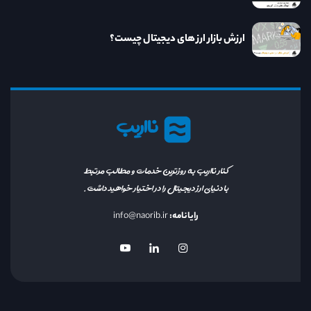
ارزش بازار ارز های دیجیتال چیست؟
نااریب
کنار نااریب به روزترین خدمات و مطالب مرتبط
با دنیای ارز دیجیتال را در اختیار خواهید داشت.
رایانامه:
info@naorib.ir