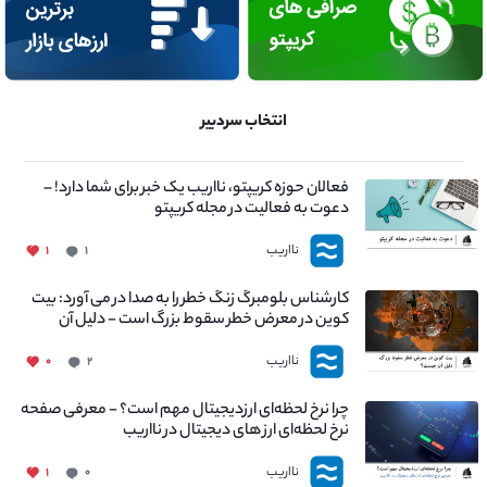
انتخاب سردبیر
فعالان حوزه کریپتو، نااریب یک خبر برای شما دارد! –
دعوت به فعالیت در مجله کریپتو
نااریب
۱
۱
کارشناس بلومبرگ زنگ خطر را به صدا در می آورد: بیت
کوین در معرض خطر سقوط بزرگ است - دلیل آن
چیست؟
نااریب
۰
۲
چرا نرخ لحظه‌ای ارزدیجیتال مهم است؟ - معرفی صفحه
نرخ لحظه‌ای ارز های دیجیتال در نااریب
نااریب
۱
۰