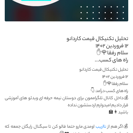
تحلیل تکنیکال قیمت کاردانو
۱۲ فروردین ۱۴۰۲
سلام رفقا🌹✋
راه های کسب...
تحلیل تکنیکال قیمت کاردانو
۱۲ فروردین ۱۴۰۲
سلام رفقا🌹✋
راه های کسب درآمد:👇
💰داخل کانال تلگراممون برای دوستان نیمه حرفه ای ویدئو های آموزشی
قرار دادیم امیدوارم ازدستشون نداده
باشید👩‍🏫
💰اگر هم از
نااریب
اومدی مارو حتما فالو کن تا سیگنال رایگان جمعه که