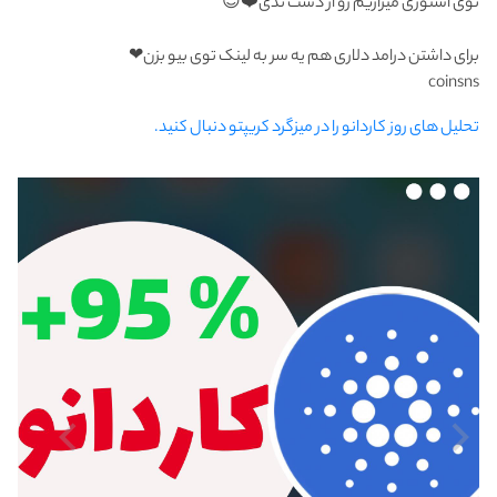
توی استوری میزاریم رو از دست ندی❤️😉
برای داشتن درامد دلاری هم یه سر به لینک توی بیو بزن❤
coinsns
تحلیل های روز کاردانو را در میزگرد کریپتو دنبال کنید.