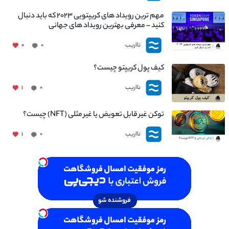
مهم ترین رویداد های کریپتویی ۲۰۲۳ که باید دنبال
کنید – معرفی بهترین رویداد های جهانی
نااریب
۰
۰
کیف پول کریپتو چیست؟
نااریب
۱
۰
توکن غیر قابل تعویض یا غیر مثلی (NFT) چیست؟
نااریب
۱
۰