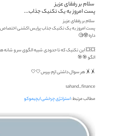
سلام بر رفقای عزیز
پست امروز به یک تکنیک جذاب...
سلام بر رفقای عزیز
پست امروز به یک تکنیک جذاب پرایس اکشنی اختصاص دا
داره 🤓🧐
💥💥 این تکنیک که تا حدودی شبیه الگوی سر و شانه هم 
الگو 🎯🎯
🤸🤸 هر سوال داشتی ازم بپرس🤍🤍
sahand_finance
مطالب مرتبط:
استراتژی چرخشی ایچیموکو