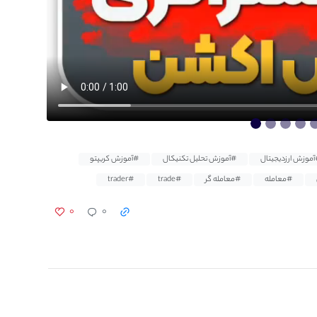
آموزش ارزدیجیتال
#آموزش تحلیل تکنیکال
#آموزش کریپتو
#معامله
#معامله گر
#trade
#trader
۰
۰