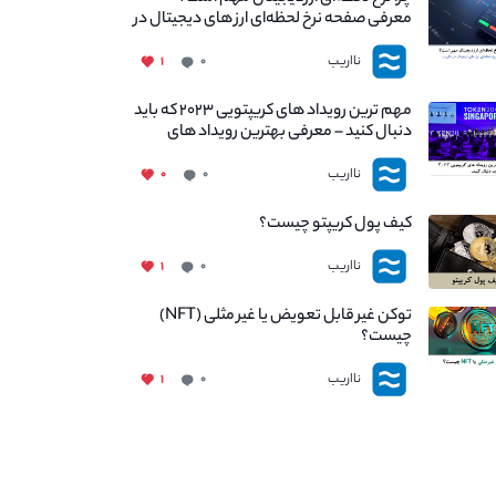
معرفی صفحه نرخ لحظه‌ای ارز های دیجیتال در
نااریب
نااریب
۱
۰
مهم ترین رویداد های کریپتویی ۲۰۲۳ که باید
دنبال کنید – معرفی بهترین رویداد های
جهانی
نااریب
۰
۰
کیف پول کریپتو چیست؟
نااریب
۱
۰
توکن غیر قابل تعویض یا غیر مثلی (NFT)
چیست؟
نااریب
۱
۰