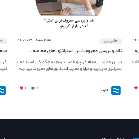
۰۱:۰۰ شنبه - ۱۴۰۱/۱۱/۱۵
#آموزشی
#آ
ره
نقد و بررسی معروف‌ترین استراتژی های معامله -
قدم 
معرفی استراتژی های مهم ترید در بازار کریپتو
چجور
فاده
در این مطلب از مجله کریپتو قصد داریم به چگونگی استفاده از
اگر ش
استراتژی‌های ترید و مزایا و معایب اندیکاتور های معروف بپردازیم.
کنید،
۱
۰
نااریب