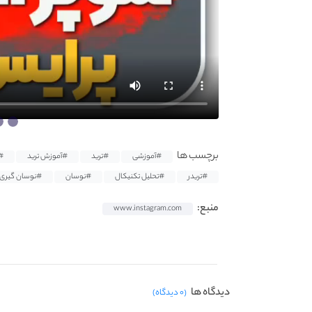
برچسب ها
#آموزشی
#ترید
#آموزش ترید
#
#تریدر
#تحلیل تکنیکال
#نوسان
#نوسان گیری
منبع:
www.instagram.com
دیدگاه ها
(۰ دیدگاه)