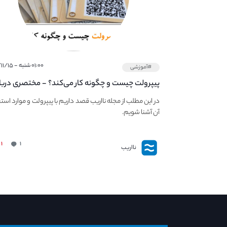
۰۱:۰۰ شنبه - ۱۴۰۱/۱۱/۱۵
#آموزشی
پیپر‌ولت چیست و چگونه کار می‌کند؟ - مختصری دربا
PaperWallet
در این مطلب از مجله نااریب قصد داریم با پیپر‌ولت و موارد است
آن آشنا شویم.
۱
۱
نااریب