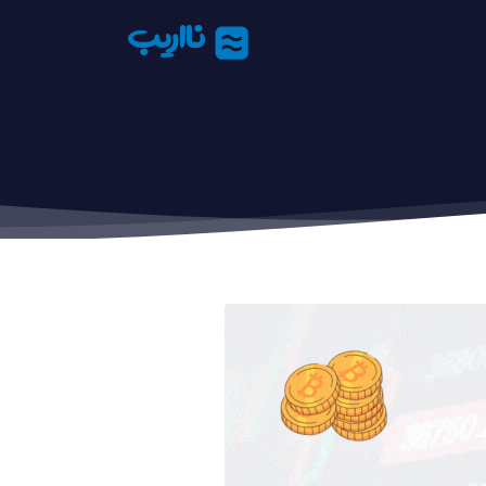
نااریب