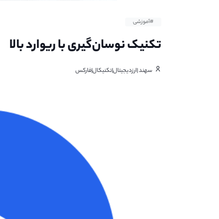
#آموزشی
تکنیک نوسان‌گیری با ریوارد بالا
سهند |ارزدیجیتال|تکنیکال|فارکس