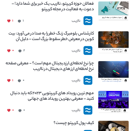
فعالان حوزه کریپتو، نااریب یک خبر برای شما دارد! –
دعوت به فعالیت در مجله کریپتو
نااریب
۱
۱
کارشناس بلومبرگ زنگ خطر را به صدا در می آورد: بیت
کوین در معرض خطر سقوط بزرگ است - دلیل آن
چیست؟
نااریب
۰
۲
چرا نرخ لحظه‌ای ارزدیجیتال مهم است؟ - معرفی صفحه
نرخ لحظه‌ای ارز های دیجیتال در نااریب
نااریب
۱
۰
مهم ترین رویداد های کریپتویی ۲۰۲۳ که باید دنبال
کنید – معرفی بهترین رویداد های جهانی
نااریب
۰
۰
کیف پول کریپتو چیست؟