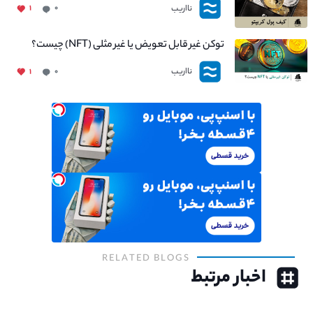
نااریب
۱
۰
توکن غیر قابل تعویض یا غیر مثلی (NFT) چیست؟
نااریب
۱
۰
RELATED BLOGS
اخبار مرتبط