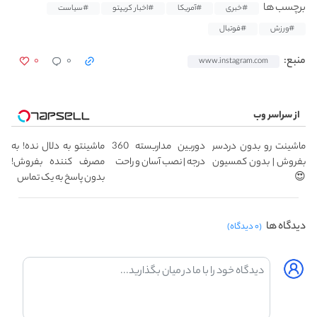
برچسب ها
#خبری
#آمریکا
#اخبار کریپتو
#سیاست
#ورزش
#فوتبال
۰
۰
منبع:
www.instagram.com
از سراسر وب
ماشینت رو بدون دردسر
دوربین مداربسته 360
ماشینتو به دلال نده! به
بفروش | بدون کمسیون
درجه | نصب آسان و راحت
مصرف کننده بفروش!
😍
بدون پاسخ به یک تماس
دیدگاه ها
(۰ دیدگاه)