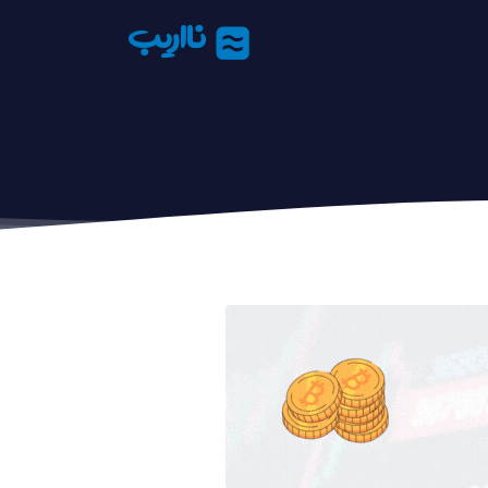
نااریب