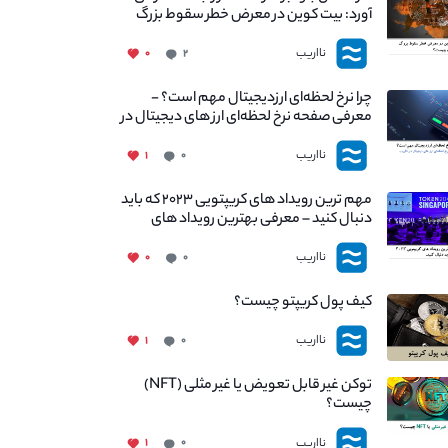
آورد: بیت کوین در معرض خطر سقوط بزرگ
است - دلیل آن چیست؟
نااریب
۰
۲
چرا نرخ لحظه‌ای ارزدیجیتال مهم است؟ -
معرفی صفحه نرخ لحظه‌ای ارز های دیجیتال در
نااریب
نااریب
۱
۰
مهم ترین رویداد های کریپتویی ۲۰۲۳ که باید
دنبال کنید – معرفی بهترین رویداد های
جهانی
نااریب
۰
۰
کیف پول کریپتو چیست؟
نااریب
۱
۰
توکن غیر قابل تعویض یا غیر مثلی (NFT)
چیست؟
نااریب
۱
۰