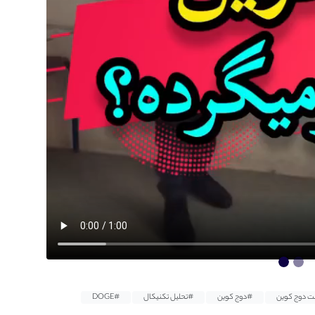
 دوج کوین
#دوج کوین
#تحلیل تکنیکال
#DOGE