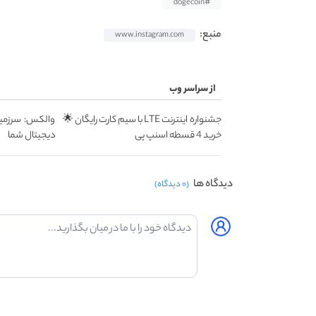
#dogecoin
منبع:
www.instagram.com
از سراسر وب
جشنواره اینترنت LTE با سیم کارت رایگان 🌟
والکس: سرزمین
خرید 4 قسطه اسنپ پی
دیجیتال شما
دیدگاه ها
(۰ دیدگاه)