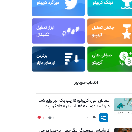
انتخاب سردبیر
فعالان حوزه کریپتو، نااریب یک خبر برای شما
دارد! – دعوت به فعالیت در مجله کریپتو
نااریب
۱
۱
کارشناس بلومبرگ زنگ خطر را به صدا در می