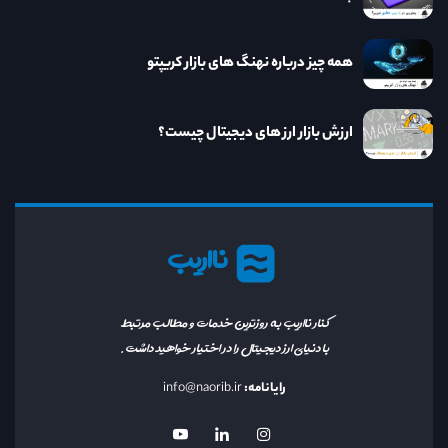
همه چیز درباره نهنگ های بازار کریپتو
ارزش بازار ارز های دیجیتال چیست؟
نااریب
کنار نااریب به روزترین خدمات و مطالب مرتبط
با دنیای ارز دیجیتال را در اختیار خواهید داشت.
رایانامه:
info@naorib.ir