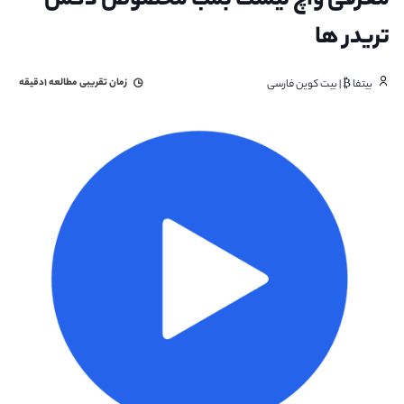
معرفی واچ لیست بمب مخصوص دکس
تریدر ها
زمان تقریبی مطالعه
۱دقیقه
بیتفا ₿ | بیت کوین فارسی