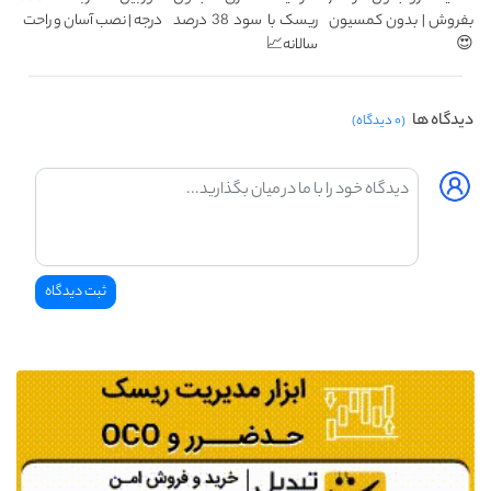
بفروش | بدون کمسیون
ریسک با سود 38 درصد
درجه | نصب آسان و راحت
😍
سالانه📈
دیدگاه ها
(۰ دیدگاه)