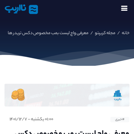
نااریب
خانه
/
مجله کریپتو
/
معرفی واچ لیست بمب مخصوص دکس تریدر ها
۰۱:۰۰ یکشنبه - ۱۴۰۱/۱۲/۷
#خبری