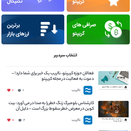
انتخاب سردبیر
فعالان حوزه کریپتو، نااریب یک خبر برای شما دارد! –
دعوت به فعالیت در مجله کریپتو
نااریب
۱
۱
کارشناس بلومبرگ زنگ خطر را به صدا در می آورد: بیت
کوین در معرض خطر سقوط بزرگ است - دلیل آن
چیست؟
نااریب
۰
۲