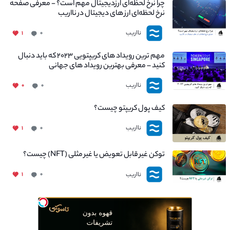
چرا نرخ لحظه‌ای ارزدیجیتال مهم است؟ - معرفی صفحه
نرخ لحظه‌ای ارز های دیجیتال در نااریب
نااریب
۱
۰
مهم ترین رویداد های کریپتویی ۲۰۲۳ که باید دنبال
کنید – معرفی بهترین رویداد های جهانی
نااریب
۰
۰
کیف پول کریپتو چیست؟
نااریب
۱
۰
توکن غیر قابل تعویض یا غیر مثلی (NFT) چیست؟
نااریب
۱
۰