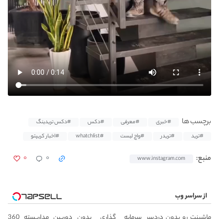
برچسب ها
#خبری
#معرفی
#دکس
#دکس تریدینگ
#ترید
#تریدر
#واچ لیست
#whatchlist
#اخبار کریپتو
۰
۰
منبع:
www.instagram.com
از سراسر وب
ماشینت رو بدون دردسر
سرمایه گذاری بدون
دوربین مداربسته 360