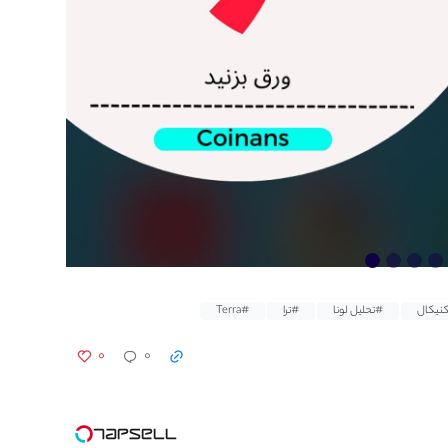
کنیکال
#تحلیل لونا
#ترا
#Terra
۰
۰