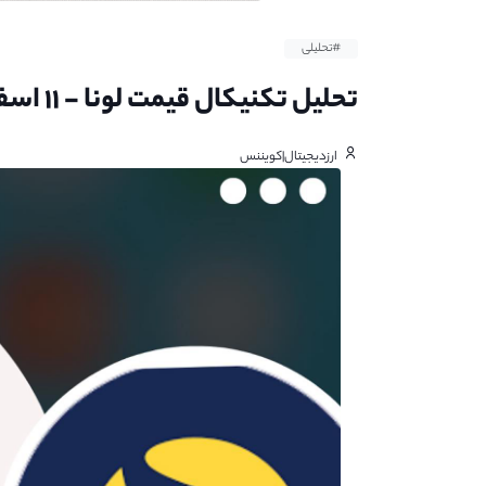
#تحلیلی
تحلیل تکنیکال قیمت لونا - ۱۱ اسفند ۱۴۰۱
ارزدیجیتال|کویننس