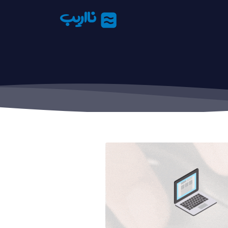
نااریب