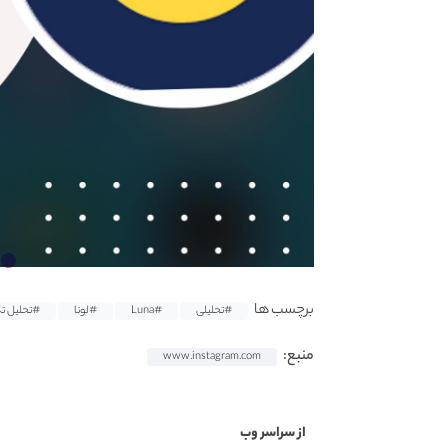
برچسب ها
#تحلیلی
#Luna
#لونا
#تحلیل ت
منبع:
www.instagram.com
از سراسر وب