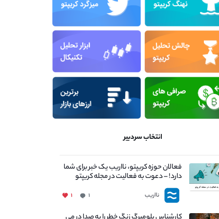
انتخاب سردبیر
فعالان حوزه کریپتو، نااریب یک خبر برای شما
دارد! – دعوت به فعالیت در مجله کریپتو
نااریب
۱
۱
کارشناس بلومبرگ زنگ خطر را به صدا در می