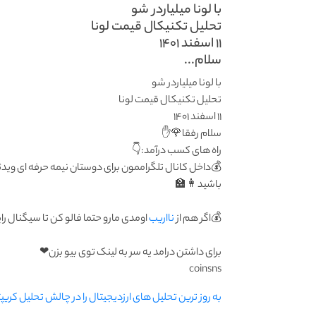
با لونا میلیاردر شو
تحلیل تکنیکال قیمت لونا
۱۱ اسفند ۱۴۰۱
سلام...
با لونا میلیاردر شو
تحلیل تکنیکال قیمت لونا
۱۱ اسفند ۱۴۰۱
سلام رفقا🌹✋
راه های کسب درآمد:👇
💰داخل کانال تلگراممون برای دوستان نیمه حرفه ای ویدئ
باشید👩‍🏫
💰اگر هم از
نااریب
اومدی مارو حتما فالو کن تا سیگنال 
برای داشتن درامد یه سر به لینک توی بیو بزن❤
coinsns
به روز ترین تحلیل های ارزدیجیتال را در چالش تحلیل کریپت