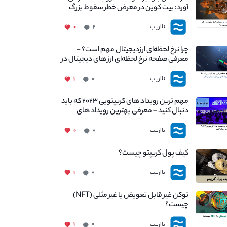
آورد: بیت کوین در معرض خطر سقوط بزرگ
است - دلیل آن چیست؟
نااریب
۰
۲
چرا نرخ لحظه‌ای ارزدیجیتال مهم است؟ -
معرفی صفحه نرخ لحظه‌ای ارز های دیجیتال در
نااریب
نااریب
۱
۰
مهم ترین رویداد های کریپتویی ۲۰۲۳ که باید
دنبال کنید – معرفی بهترین رویداد های
جهانی
نااریب
۰
۰
کیف پول کریپتو چیست؟
نااریب
۱
۰
توکن غیر قابل تعویض یا غیر مثلی (NFT)
چیست؟
نااریب
۱
۰