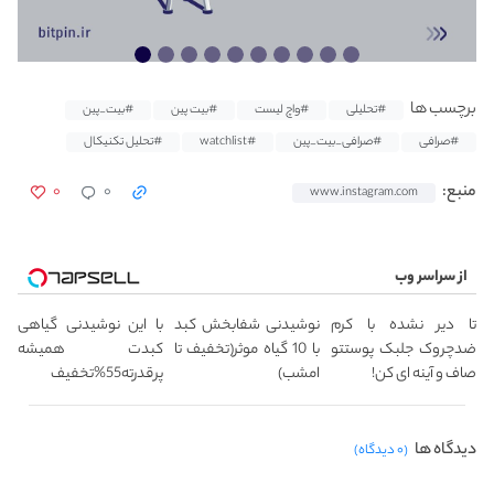
برچسب ها
#تحلیلی
#واچ لیست
#بیت پین
#بیت_پین
#صرافی
#صرافی_بیت_پین
#watchlist
#تحلیل تکنیکال
۰
۰
منبع:
www.instagram.com
از سراسر وب
تا دیر نشده با کرم
نوشیدنی شفابخش کبد
با این نوشیدنی گیاهی
ضدچروک جلبک پوستتو
با 10 گیاه موثر(تخفیف تا
کبدت همیشه
صاف و آینه ای کن!
امشب)
پرقدرته55%تخفیف
دیدگاه ها
(۰ دیدگاه)