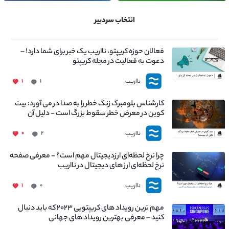
انتخاب سردبیر
فعالان حوزه کریپتو، نااریب یک خبر برای شما دارد! –
دعوت به فعالیت در مجله کریپتو
نااریب
۱
۱
کارشناس بلومبرگ زنگ خطر را به صدا در می آورد: بیت
کوین در معرض خطر سقوط بزرگ است - دلیل آن
چیست؟
نااریب
۰
۲
چرا نرخ لحظه‌ای ارزدیجیتال مهم است؟ - معرفی صفحه
نرخ لحظه‌ای ارز های دیجیتال در نااریب
نااریب
۱
۰
مهم ترین رویداد های کریپتویی ۲۰۲۳ که باید دنبال
کنید – معرفی بهترین رویداد های جهانی