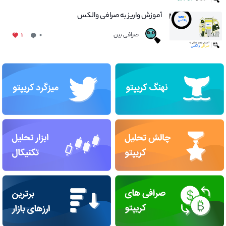
آموزش واریز به صرافی والکس
صرافی بین
۱
۰