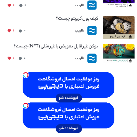
نااریب
۰
۰
کیف پول کریپتو چیست؟
نااریب
۱
۰
توکن غیر قابل تعویض یا غیر مثلی (NFT) چیست؟
نااریب
۱
۰