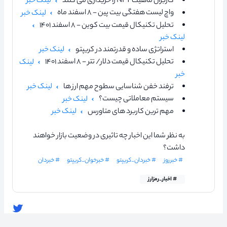
کاربران ماهیت NFT را خریداری می کنند
لینک خبر
واچ لیست هفتگی بیت پین - ۸ اسفند ماه
لینک خبر
تحلیل تکنیکال قیمت بیت کوین - ۸ اسفند ۱۴۰۱
لینک خبر
استراتژی ساده و قدرتمند در کریپتو
لینک خبر
تحلیل تکنیکال قیمت دلار/ تتر - ۸ اسفند ۱۴۰۱
لینک
خبر
ترفند خفن شناسایی سطوح مهم ارز ها
لینک خبر
سیستم معاملاتی چیست؟
لینک خبر
مهم ترین کاربرد های متاورس
لینک خبر
به نظر شما این اخبار چه تاثیری در وضعیت بازار خواهند
داشت؟
# خبرروز
# خبردان_کریپتو
# خبرخوان_کریپتو
# خبردان
# اخبار_رمزارز