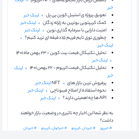
کاهش ارزش بازار مجموعه‌های NFT اتریوم
لینک
خبر
تعویق پروژه ی استیبل کوین پی پل
لینک خبر
کمک کریپتویی بوترین به زلزله زدگان
لینک خبر
امنیت دارایی با سرمایه گذاری نوین
لینک خبر
چطوری توی تایم فریم ۱۵ دقیقه ای ترید کنیم؟
لینک خبر
تحلیل تکنیکال قیمت بیت کوین - ۲۳ بهمن ماه ۱۴۰۱
لینک خبر
تحلیل تکنیکال قیمت اتریوم - ۲۲ بهمن ۱۴۰۱
لینک
خبر
پرفروش ترین بازار های NFT
لینک خبر
نحوه استفاده از اصلاح فیبوناچی
لینک خبر
API ها چه اهمیتی دارند؟
لینک خبر
به نظر شما این اخبار چه تاثیری در وضعیت بازار خواهند
داشت؟
# خبرروز
# خبردان_کریپتو
# خبرخوان_کریپتو
# خبردان