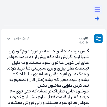
Toggl
نااریب
۱۵:۰۸ - ۱ آذر
NaOrib
گلس نود یه تحقیق داشته در مورد دوج کوین و
شیبا اینو، گزارش داده که بیش از ۸۰ درصد هولدر
های این کوین ها توی سود هستند و به دلیل
تبلیغات های پرزرق و برق سلبریتی ها خرید کردند
و ممکنه این افراد وقتی هیاهوی تبلیغات کم
بشه و سود دهی کم بشه (مثل الان) تصمیم به
نقد کردن دارایی هاشون بکنن.
موضوع جایی خطرناک تر میشه که حتی توی ۴۰
درصد کمتر از قیمت فعلی بازم بیش از ۶۵ درصد
هولدر ها تو سود هستند و رالی فروش ممکنه با