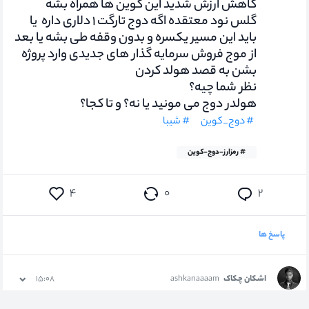
کاهش ارزش شدید این کوین ها همراه بشه
گلس نود معتقده اگه دوج تارگت ۱ دلاری داره یا
باید این مسیر یکسره و بدون وقفه طی بشه یا بعد
از موج فروش سرمایه گذار های جدیدی وارد پروژه
بشن به قصد هولد کردن
نظر شما چیه؟
هولدر دوج می مونید یا نه؟ و تا کجا؟
# دوج_کوین
# شیبا
# رمزارز-دوج-کوین
۰
۴
۲
پاسخ ها
اشکان چکاک
ashkanaaaam
۱۵:۰۸
از قدیم گفتن :