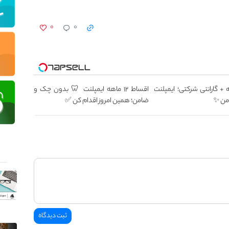
۰
۰
12 ماهه + گارانتی شرکتی؛ ایمپلنت
اقساط ۱۲ ماهه ایمپلنت 🦷 بدون چک و
من ✨
ضامن؛ همین امروز اقدام کن ✅