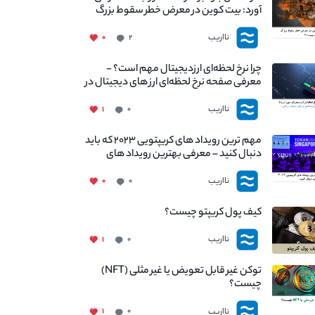
آورد: بیت کوین در معرض خطر سقوط بزرگ
است - دلیل آن چیست؟
نااریب
۰
۲
چرا نرخ لحظه‌ای ارزدیجیتال مهم است؟ -
معرفی صفحه نرخ لحظه‌ای ارز های دیجیتال در
نااریب
نااریب
۱
۰
مهم ترین رویداد های کریپتویی ۲۰۲۳ که باید
دنبال کنید – معرفی بهترین رویداد های
جهانی
نااریب
۰
۰
کیف پول کریپتو چیست؟
نااریب
۱
۰
توکن غیر قابل تعویض یا غیر مثلی (NFT)
چیست؟
نااریب
۱
۰