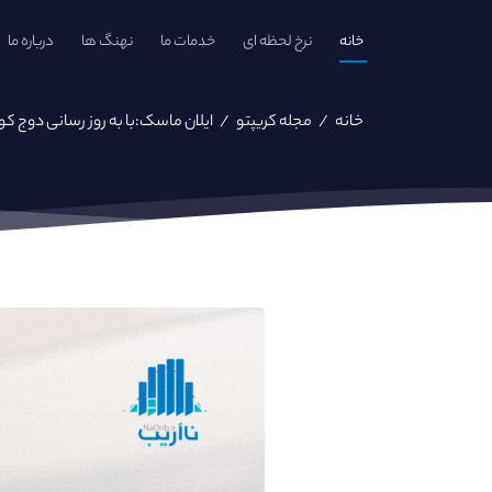
خانه
نرخ لحظه ای
خدمات ما
نهنگ ها
درباره ما
خانه
/
مجله کریپتو
/
ایلان ماسک:‌با به روز رسانی دوج 