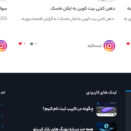
به
دهن کجی بیت کوین به ایلان ماسک
سولا
شد
ی به
. دهن کجی بیت کوین به ایلان ماسک!. به گزارش اقتصادنیوز به...
👇🏻
۰
۰
اینستاگرام
لینک های کاربردی
خدم
چگونه در نااریب ثبت نام کنیم؟
همه چیز درباره نهنگ های بازار کریپتو