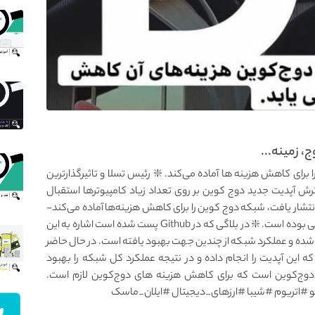
، زمینه...
ا برای کاهش هزینه ها آماده می‌کند. ❇️ رئیس تسلا و تاثیرگذار‌ترین
رش آپدیت جدید دوج کوین بر روی تعداد زیاد کامپیوترها استقبال
 ای که نه روز پیش انتشار یافت، شبکه دوج کوین را برای کاهش هزینه‌ها آماده می‌کند-
موضوع هزینه‌ها که مدت‌هاس در جامعه دوج بحث داغی بوده است. ❇️ در بلاگی که در Github پست شده است اشاره به این
ده و عملکرد شبکه از چندین جهت بهبود یافته است. در حال حاضر
 این آپدیت را انجام داده و در نتیجه عملکرد کل شبکه را بهبود
ای دوج‌کوین است که برای کاهش هزینه های دوج‌کوین لازم است.
 #اتریوم #شیبا #ارزهای_دیجیتال #ایلان_ماسک