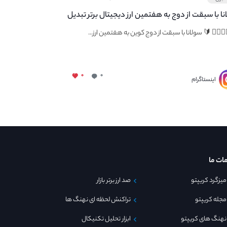
نا با سبقت از دوج به هفتمین ارز دیجیتال برتر تبدیل
🏻👇🏻 🔰 سولانا با سبقت از دوج کوین به هفتمین ارز...
۰
۰
اینستاگرام
ات ما
میزگرد کریپتو
صد ارز برتر بازار
مجله کریپتو
تراکنش لحظه ای نهنگ ها
نهنگ های کریپتو
ابزار تحلیل تکنیکال