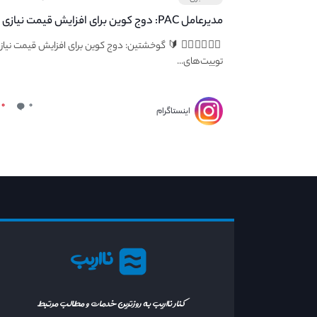
مدیرعامل PAC: دوج کوین برای افزایش قیمت نیازی 
توییت‌های ایلان ماسک ندارد
👇🏻👇🏻👇🏻 🔰 گوخشتین: دوج کوین برای افزایش قیمت نیاز
توییت‌های...
۰
۰
اینستاگرام
نااریب
کنار نااریب به روزترین خدمات و مطالب مرتبط