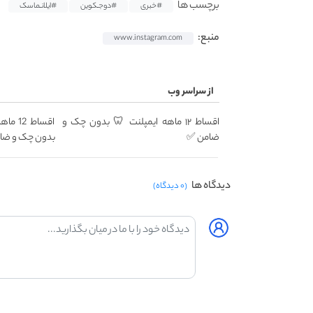
برچسب ها
#خبری
#دوجـکوین
#ایلانـماسک
منبع:
www.instagram.com
از سراسر وب
اقساط ۱۲ ماهه ایمپلنت 🦷 بدون چک و
اقساط 
ضامن ✅
بدون چک و ضا
دیدگاه ها
(۰ دیدگاه)