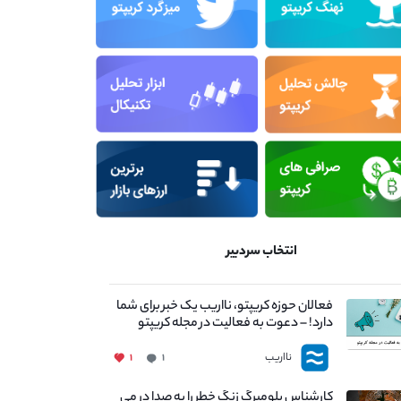
انتخاب سردبیر
فعالان حوزه کریپتو، نااریب یک خبر برای شما
دارد! – دعوت به فعالیت در مجله کریپتو
نااریب
۱
۱
کارشناس بلومبرگ زنگ خطر را به صدا در می