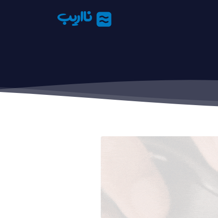
نااریب