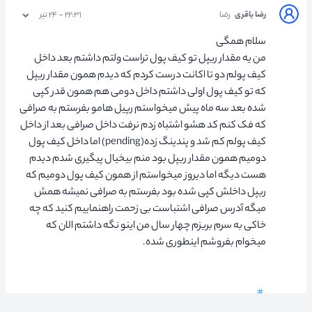
رضا باقری
رضا
۲۲:۳۱ - ۲۴ تیر
سلام همگی
من یه مقدار ریپل تو کیف پول تراست ولتم داشتم بعد داخل
کیف پولم دو تا اکانت درست کردم که دیدم همون مقدار ریپل
که تو کیف پول اولی داشتم داخل دومی هم همون قدر کپی
شده بعد سه ماه پیش میخواستم رپیل هامو بفرستم به صرافی
که فک کنم کد هشو اشتباه زدم نرفت داخل صرافی بعد از داخل
کیف پولم کم شد و پندینگ زده(pending) اما داخل کیف پول
دومیم همون مقدار ریپل بود منم بیخیال پیگیری شدم دیدم
هست دیگه اما دیروز میخواستم از همون کیف پول دومیم که
ریپل داخلش کپی شده بود بفرستم به صرافی نمیشه همش
میگه آدرس صرافی اشتباست بی زحمت راهنماییم کنید که چه
خاکی به سرم بریزم چهار سال من اینو نگه داشتم الان که
میخوام بفروشم اینطوری شده.
#