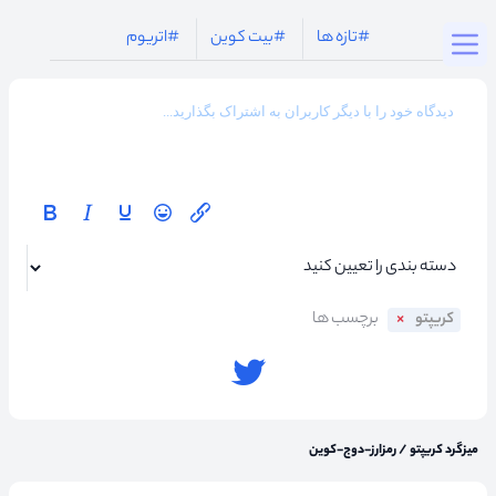
Togg
#تازه ها
#بیت کوین
#اتریوم
کریپتو
میزگرد کریپتو
/
رمزارز-دوج-کوین