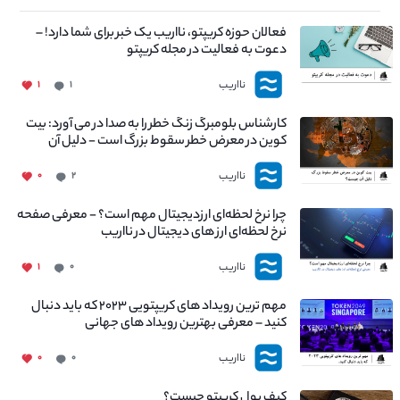
فعالان حوزه کریپتو، نااریب یک خبر برای شما دارد! –
دعوت به فعالیت در مجله کریپتو
نااریب
۱
۱
کارشناس بلومبرگ زنگ خطر را به صدا در می آورد: بیت
کوین در معرض خطر سقوط بزرگ است - دلیل آن
چیست؟
نااریب
۰
۲
چرا نرخ لحظه‌ای ارزدیجیتال مهم است؟ - معرفی صفحه
نرخ لحظه‌ای ارز های دیجیتال در نااریب
نااریب
۱
۰
مهم ترین رویداد های کریپتویی ۲۰۲۳ که باید دنبال
کنید – معرفی بهترین رویداد های جهانی
نااریب
۰
۰
کیف پول کریپتو چیست؟