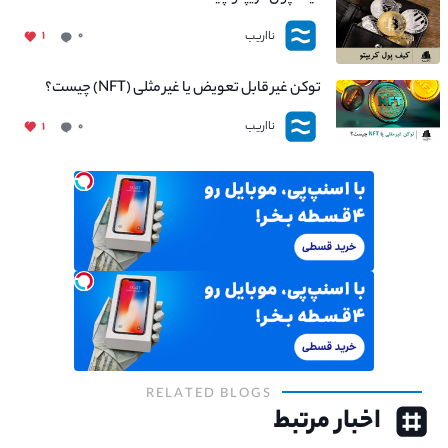
نااریب
۱
۰
توکن غیر قابل تعویض یا غیر مثلی (NFT) چیست؟
نااریب
۱
۰
RELATED BLOGS
اخبار مرتبط