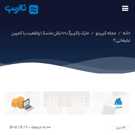
نااریب
خانه
/
مجله کریپتو
/
مارک زاکربرگ vs ایلان ماسک! واقعیت یا کمپین
تبلیغاتی؟!
۰۱:۰۰ جمعه - ۱۴۰۲/۴/۲
#خبری