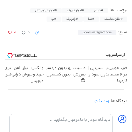
برچسب ها
#خبری
#اخبار کریپتو
#اخبار ارزدیجیتال
#ایلان_ماسک
#متا
#زاکربرگ
#پ
۰
۰
منبع:
www.instagram.com
از سراسر وب
خرید موبایل با اسنپ پی |
ماشینت رو بدون دردسر
والکس: بازار امن برای
در ۴ قسط بدون سود و
بفروش | بدون کمسیون
خرید و فروش دارایی‌های
کارمزد!
😍
دیجیتال
دیدگاه ها
(۰ دیدگاه)