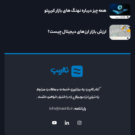
همه چیز درباره نهنگ های بازار کریپتو
ارزش بازار ارز های دیجیتال چیست؟
نااریب
کنار نااریب به روزترین خدمات و مطالب مرتبط
با دنیای ارز دیجیتال را در اختیار خواهید داشت.
رایانامه:
info@naorib.ir