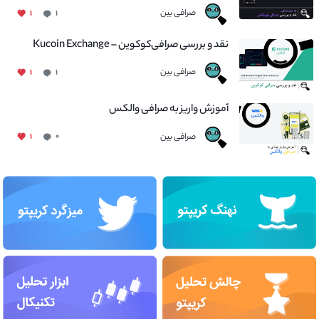
صرافی بین
۱
۱
نقد و بررسی صرافی‌کوکوین – Kucoin Exchange
صرافی بین
۱
۱
آموزش واریز به صرافی والکس
صرافی بین
۱
۰