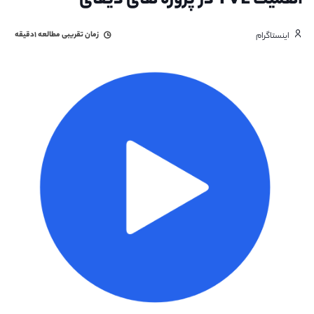
اهمیت TVL در پروژه های دیفای
زمان تقریبی مطالعه
۱دقیقه
اینستاگرام