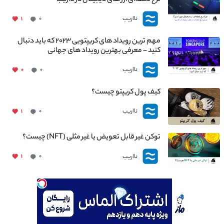
نااریب
۱
۰
مهم ترین رویداد های کریپتویی ۲۰۲۳ که باید دنبال
کنید – معرفی بهترین رویداد های جهانی
نااریب
۰
۰
کیف پول کریپتو چیست؟
نااریب
۱
۰
توکن غیر قابل تعویض یا غیر مثلی (NFT) چیست؟
نااریب
۱
۰