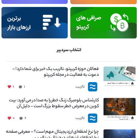
انتخاب سردبیر
فعالان حوزه کریپتو، نااریب یک خبر برای شما دارد! –
دعوت به فعالیت در مجله کریپتو
نااریب
۱
۱
کارشناس بلومبرگ زنگ خطر را به صدا در می آورد: بیت
کوین در معرض خطر سقوط بزرگ است - دلیل آن
چیست؟
نااریب
۰
۲
چرا نرخ لحظه‌ای ارزدیجیتال مهم است؟ - معرفی صفحه
نرخ لحظه‌ای ارز های دیجیتال در نااریب