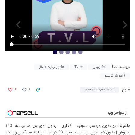
برچسب ها
#آموزشی
#TVL
#آموزش ارزدیجیتال
#آموزش کریپتو
۰
۰
منبع:
www.instagram.com
از سراسر وب
ماشینت رو بدون دردسر
سرمایه گذاری بدون
دوربین مداربسته 360
بفروش | بدون کمسیون
ریسک با سود 38 درصد
درجه | نصب آسان و راحت