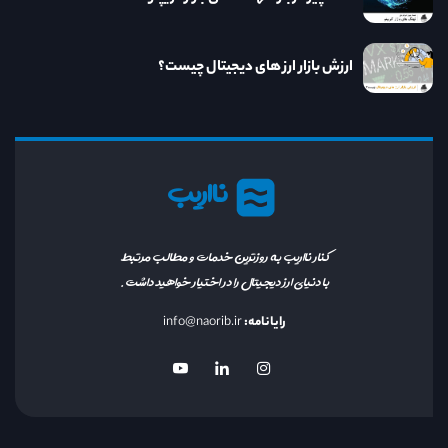
ارزش بازار ارز های دیجیتال چیست؟
نااریب
کنار نااریب به روزترین خدمات و مطالب مرتبط
با دنیای ارز دیجیتال را در اختیار خواهید داشت.
رایانامه:
info@naorib.ir