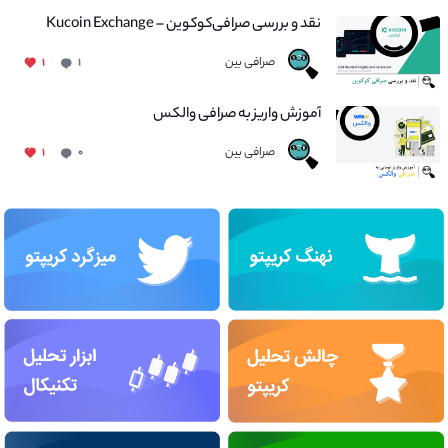
نقد و بررسی صرافی‌کوکوین – Kucoin Exchange
صرافی بین
۱
۱
آموزش واریز به صرافی والکس
صرافی بین
۱
۰