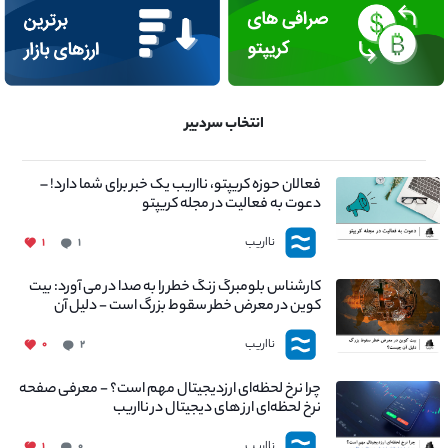
انتخاب سردبیر
فعالان حوزه کریپتو، نااریب یک خبر برای شما دارد! –
دعوت به فعالیت در مجله کریپتو
نااریب
۱
۱
کارشناس بلومبرگ زنگ خطر را به صدا در می آورد: بیت
کوین در معرض خطر سقوط بزرگ است - دلیل آن
چیست؟
نااریب
۰
۲
چرا نرخ لحظه‌ای ارزدیجیتال مهم است؟ - معرفی صفحه
نرخ لحظه‌ای ارز های دیجیتال در نااریب
نااریب
۱
۰