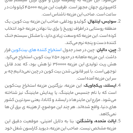
می‌شود. این مزرعه به پیشرفته ترین و قوی ترین سیستم های
کامپیوتری جهان مجهز است. ظرفیت این مزرعه ۴۵۰۰۰ کیلو وات در
ساعت است. صاحب این مزرعه ناشناس است.
سوئیس، لینتهال
: گوئیدو رودلفی، صاحب این مزرعه بیت کوین، یک
منطقه روستایی در اطراف زوریخ را برای بنا نهادن مزرعه خود انتخاب
کرده است. این مزرعه که وسعت زیادی دارد، با مشکل سیستم خنک
کننده دست و پنجه نرم می‌کند.
چین، دالیان
: چین در صدر جدول
استخراج کننده های بیت‌کوین
قرار
داشت. این مزرعه ماهانه در حدود ۷۵۰ بیت کوین، استخراج می‌کرد.
هش ریت تولیدی این مزرعه ۳۶۰۰۰۰ ترا هش بود، که عدد قابل
توجهی است. با غیر قانونی شدن بیت کوین در چین نمی‌دانیم چه بر
سر این مزرعه آمده است.
ایسلند، ریکجاویک
: این مزرعه، بزرگترین مزرعه استخراج بیت‌کوین
است که با نام جنسیس ماینینگ، یا پیدایش ماینینگ نیز شناخته
می‌شود. مزارع این ماینر ها در ایسلند و کانادا، یعنی سردترین کشور
های دنیا، واقع شده‌اند. هر چند این موضوع، از هزینه ی برق آن ها
نمی‌کاهد.
ایالت متحده، واشنگتن
: بنا به دلایل امنیتی، موقعیت دقیق این
مزرعه مشخص نیست. صاحب این مزرعه، دیوید کارلسون شغل خود