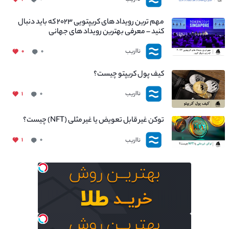
مهم ترین رویداد های کریپتویی ۲۰۲۳ که باید دنبال
کنید – معرفی بهترین رویداد های جهانی
نااریب
۰
۰
کیف پول کریپتو چیست؟
نااریب
۱
۰
توکن غیر قابل تعویض یا غیر مثلی (NFT) چیست؟
نااریب
۱
۰