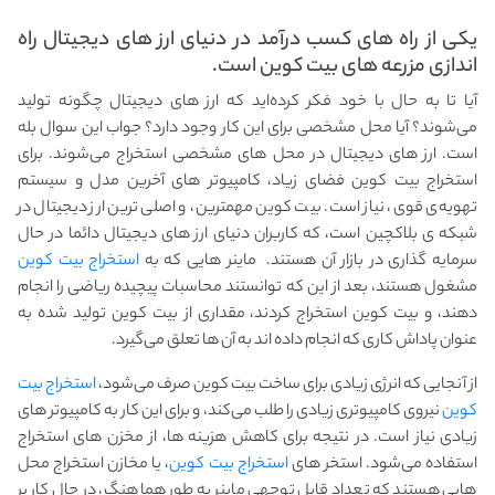
یکی از راه های کسب درآمد در دنیای ارز های دیجیتال راه
اندازی مزرعه های بیت کوین است.
آیا تا به حال با خود فکر کرده‌اید که ارز های دیجیتال چگونه تولید
می‌شوند؟ آیا محل مشخصی برای این کار وجود دارد؟ جواب این سوال بله
است. ارز های دیجیتال در محل های مشخصی استخراج می‌شوند. برای
استخراج بیت کوین فضای زیاد، کامپیوتر های آخرین مدل و سیستم
تهویه‌ی قوی، نیاز است. بیت کوین مهمترین، و اصلی ترین ارز دیجیتال در
شبکه ی بلاکچین است، که کاربران دنیای ارز های دیجیتال دائما در حال
سرمایه گذاری در بازار آن هستند. ماینر هایی که به
استخراج بیت کوین
مشغول هستند، بعد از این که توانستند محاسبات پیچیده ریاضی را انجام
دهند، و بیت کوین استخراج کردند، مقداری از بیت کوین تولید شده به
عنوان پاداش کاری که انجام داده اند به آن ها تعلق می‌گیرد.
از آنجایی که انرژی زیادی برای ساخت بیت کوین صرف می‌شود،
استخراج بیت
کوین
نیروی کامپیوتری زیادی را طلب می‌کند، و برای این کار به کامپیوتر های
زیادی نیاز است. در نتیجه برای کاهش هزینه ها، از مخزن های استخراج
استفاده می‌شود. استخر های
استخراج بیت کوین
، یا مخازن استخراج محل
هایی هستند که تعداد قابل توجهی ماینر به طور هماهنگ، در حال کار بر