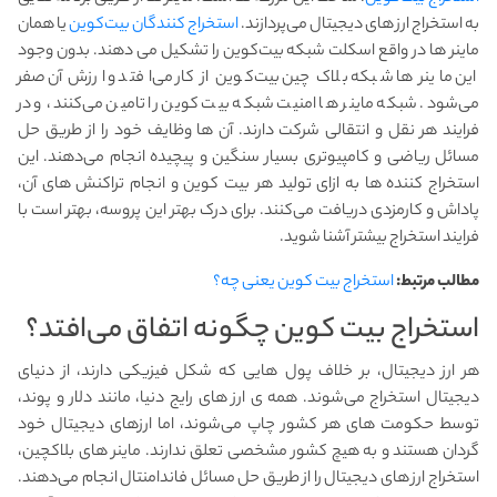
به استخراج ارز های دیجیتال می‌پردازند.
استخراج کنندگان بیت‌کوین
یا همان
ماینر ها در واقع اسکلت شبکه بیت‌کوین را تشکیل می دهند. بدون وجود
این ماینر ها شبکه بلاک چین بیت‌کوین از کار می‌افتد و ارزش آن صفر
می‌شود. شبکه ماینر ها امنیت شبکه بیت کوین را تامین می‌کنند، و در
فرایند هر نقل و انتقالی شرکت دارند. آن ها وظایف خود را از طریق حل
مسائل ریاضی و کامپیوتری بسیار سنگین و پیچیده انجام می‌دهند. این
استخراج کننده ها به ازای تولید هر بیت کوین و انجام تراکنش های آن،
پاداش و کارمزدی دریافت می‌کنند. برای درک بهتر این پروسه، بهتر است با
فرایند استخراج بیشتر آشنا شوید.
مطالب مرتبط:
استخراج بیت کوین یعنی چه؟
استخراج بیت کوین چگونه اتفاق می‌افتد؟
هر ارز دیجیتال، بر خلاف پول هایی که شکل فیزیکی دارند، از دنیای
دیجیتال استخراج می‌شوند. همه ی ارز های رایج دنیا، مانند دلار و پوند،
توسط حکومت های هر کشور چاپ می‌شوند، اما ارزهای دیجیتال خود
گردان هستند و به هیچ کشور مشخصی تعلق ندارند. ماینر های بلاکچین،
استخراج ارز های دیجیتال را از طریق حل مسائل فاندامنتال انجام می‌دهند.