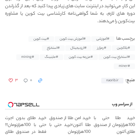
این کار، می‌توانید در اینترنت سایت های زیادی پیدا کنید که بعد از گذراندن
دوره های لازم، به شما گواهی‌نامه کارشناسی بیت کوین یا مشاوره
بیت‌کوین را می‌دهند.
برچسب ها
#آموزشی
#آموزش بیت کوین
#بیت کوین
#بلاکچین
#رمزارز
#ارزدیجیتال
#استخراج
#استخراج بیت کوین
#مزرعه بیت کوین
#ماینینگ
#mining
#miner
۳
۰
منبع:
naorib.ir
از سراسر وب
خرید طلا حتی با
خرید امن طلا از صندوق
خرید طلای بدون اجرت
100هزارتومان از صندوق
طلا آلتون؛خرید حتی با
حتی با 100هزارتومان!!!
طلای آلتون
100هزارتومان
فقط در صندوق طلای
آلتون