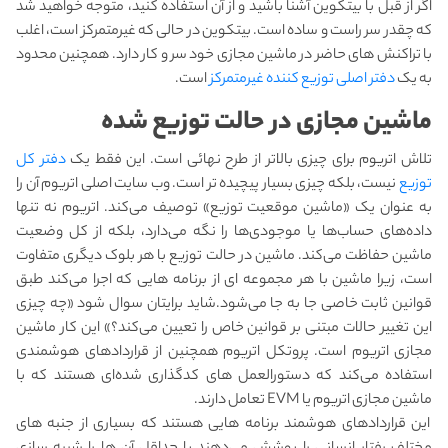
اگر از قبل با بیتکوین آشنا باشید و از آن استفاده کنید، متوجه خواهید شد
که چقدر سر راست و ساده است. بیتکوین در حالی که غیرمتمرکز است، اغلب
با تراکنش های حاضر در ماشین مجازی خود سر و کار دارد. همچنین محدود
به یک
دفتر اصلی توزیع کننده غیرمتمرکز
است.
ماشین مجازی در حالت توزیع شده
تلاش اتریوم برای چیزی بالاتر از طرح نهائی است. این فقط یک
دفتر کل
توزیع
نیست، بلکه چیزی بسیار پیچیده تر است. وب سایت اصلی اتریوم آن را
به عنوان یک «ماشین موقعیت توزیع» توصیف می‌کند. اتریوم نه تنها
داده‌های حساب‌ها یا موجودی‌ها را نگه می‌دارد، بلکه از کل وضعیت
ماشین حفاظت می‌کند. ماشین در حالت توزیع با هر بلوک دیگری متفاوت
است، زیرا ماشین با هر مجموعه ای از برنامه هایی که اجرا می‌کند طبق
قوانین ثابت خاصی جا به جا می‌شود.شاید برایتان سوال شود «چه چیزی
این تغییر حالات مبتنی بر قوانین خاص را تعیین می‌کند؟» این کار ماشین
مجازی اتریوم است. پروتکل اتریوم همچنین از قراردادهای هوشمندی
استفاده می‌کند که دستورالعمل های کدگذاری شده‌ای هستند که با
ماشین مجازی اتریوم یا EVM تعامل دارند.
این قراردادهای هوشمند برنامه هایی هستند که بسیاری از جنبه های