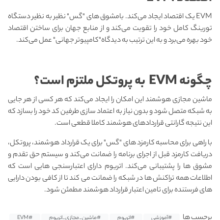
EVM یک اقتصاد ایجاد می‌کند. بامشوق های "گس" نظیر به نظیر دستگاه
تورینگ کامل خود را تقویت می‌کند و از منابع جهان برای ساختن اقتصاد
خود بهره می‌برد و به این ترتیب به دیدگاه"کامپیوتر جهانی" عمل می‌کند.
چگونه
EVM
به
پروتکل ملتزم است؟
ماشین مجازی هوشمند این امکان را ایجاد می‌کند که هر کسی از هر جایی
به شبکه متصل شود و بدون نیاز به اعتماد سازی طرفین کد خود را بسازد که
این نتیجه گارانتی قراردادهای هوشمند کاملا قطعی است.
با راهی برای محاسبه کارمزد های "گس" برای یک قرارداد هوشمند، پروتکل،
دریافت کارمزد قبل از اجرای برنامه را ضمانت می‌کند و سیستم حق تقدم و
مشوق ها را پشتیبانی می‌کند. اتریوم دارای اعتبارسنجی هایی است که
اطلاعات همه تراکنش ها در شبکه را ضمانت می کند تا از کافی بودن دارایی
های فرستنده برای تامین اعتبار قرارداد هوشمند مطمئن شود.
برچسب ها
#آموزشی
#اتریوم
#ماشین_مجازی_اتریوم
#EVM