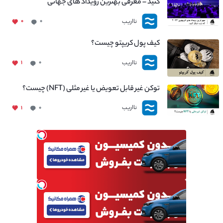
کنید – معرفی بهترین رویداد های جهانی
نااریب
۰
۰
کیف پول کریپتو چیست؟
نااریب
۱
۰
توکن غیر قابل تعویض یا غیر مثلی (NFT) چیست؟
نااریب
۱
۰