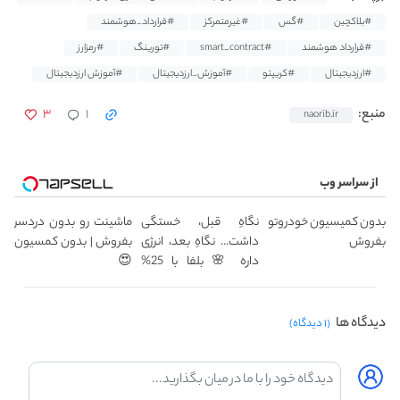
#بلاکچین
#گس
#غیرمتمرکز
#قرارداد_هوشمند
#قرارداد هوشمند
#smart_contract
#تورینگ
#رمزارز
#ارزدیجیتال
#کریپتو
#آموزش_ارزدیجیتال
#آموزش ارزدیجیتال
۳
۱
منبع:
naorib.ir
از سراسر وب
بدون کمیسیون خودروتو
نگاهِ قبل، خستگی
ماشینت رو بدون دردسر
بفروش
داشت... نگاهِ بعد، انرژی
بفروش | بدون کمسیون
داره 🌸 بلفا با 25%
😍
تخفیف
دیدگاه ها
(۱ دیدگاه)