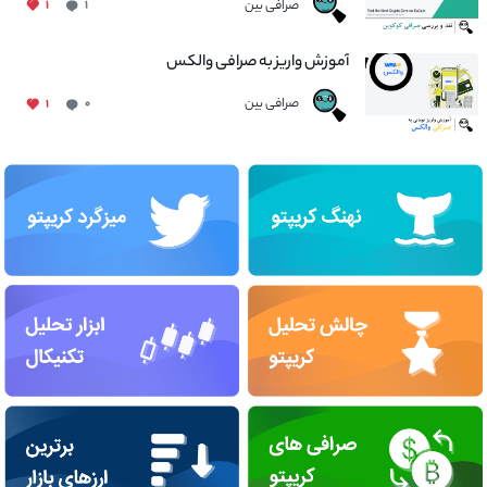
صرافی بین
۱
۱
آموزش واریز به صرافی والکس
صرافی بین
۱
۰