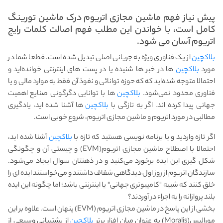
پیش نیاز فهم ماشین مجازی اتریوم درک ماشین تورینگ
کامل است، با خواندن این مطلب فهم اصالت کلمات رایج
اتریوم آسان می شود.
بلاکچین
از یک فناوری ویژه به جریانی اصلی تبدیل شده است. قطعا شما در
مورد
بلاکچین
ها در خبر ها شنیده یا در پست های اینترنتی خوانده‌اید و
احتمالا متوجه شده‌اید که که حوزه توانائی و نفوذ آن فقط به موارد مالی و یا
فناوری محدود نمی‌شود.
بلاکچین
ها با توانایی دگرگونی صنایع اهمیت
جهانی پیدا کرده اند. اگر به تازگی با
بلاکچین
ها آشنا شده اید، یادگیری
مطالبی در مورد اتریوم و ماشین مجازی اتریوم، شروع خوبی است.
اگر تازه واردید و یا برنامه نویسی هستید که تازه با
بلاکچین
آشنا شده اید،
احتمالا با اصطلاح ماشین مجازی اتریوم(EVM) و چیستی آن و چگونگی
شکل گیری این ایده برخورد می‌کنید و در ذهنتان سوال ایجاد می‌شود.
سازندگان اتریوم از روز اول دیدگاهی شفاف داشتند و می‌خواستند ایده ای را
خلق کنند که شبیه "کامپیوتری جهانی" یا اینترنتی باشد؛ اما چگونه این ایده
بلند پروازانه را به اجراء در آوردند؟
بخشی از این پاسخ در ماشین مجازی اتریوم (EVM) پنهان است. علاوه بر این
مورالیس(Moralis) به عنوان میان افزار برتر
بلاکچین
از پشتیبانی وسیعی از