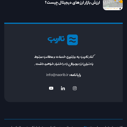
ارزش بازار ارز های دیجیتال چیست؟
نااریب
کنار نااریب به روزترین خدمات و مطالب مرتبط
با دنیای ارز دیجیتال را در اختیار خواهید داشت.
رایانامه:
info@naorib.ir