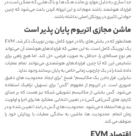
جدا سازی به دلیل مواردی مانند هک ها و باگ هایی که ممکن است در
قرارداد هوشمند باشند مهم اند و این ایزوله کردن باعث می‌شود که چنین
حوادثی تاثیری در پروتکل اصلی نداشته باشند.
ماشن مجازی اتریوم
پایان پذیر است
همانطور که در بخش های بالا در مورد کامل بودن تورینگ ذکر شد، EVM
یک تورینگ کامل است، به این معنی که قراردادهای هوشمند آن می‌تواند
هر نوع مساله‌ای را، حداقل به صورت فرضی، حل کند. اما هیچ راهی برای
تشخیص این که آیا چنین قراردادهای هوشمندی می‌توانند تمام عملیات
داده شده را در یک چارچوب زمانی خاص به پایان برسانند وجود ندارد.
بنابراین، قرار دادن یک مکانیسم" فسخ "برای ایجاد محدودیت های دقیق
ضروری است. در اتریوم از مفهوم "گس" برای تسهیل ترافیک استفاده
می‌شود. گس بخشی از مکانیسم تشویقی شبکه نیز هست که بر مبنای
کارمزد های گس(فی گس) در تعیین انتخابی عملکرد ها برای اجرا و اولویت
بندی ها استفاده می‌شود. محدودیت های گس در ابتدا تعیین شده و در
زمان اتمام محدودیت ها، ماشین به سادگی عملیات یا پردازش خود را
متوقف می کند.
اقتصاد
EVM