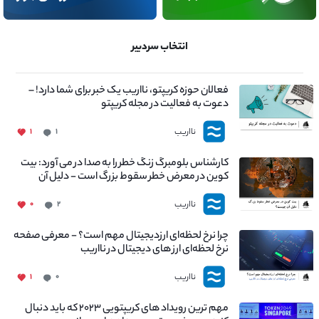
انتخاب سردبیر
فعالان حوزه کریپتو، نااریب یک خبر برای شما دارد! –
دعوت به فعالیت در مجله کریپتو
نااریب
۱
۱
کارشناس بلومبرگ زنگ خطر را به صدا در می آورد: بیت
کوین در معرض خطر سقوط بزرگ است - دلیل آن
چیست؟
نااریب
۰
۲
چرا نرخ لحظه‌ای ارزدیجیتال مهم است؟ - معرفی صفحه
نرخ لحظه‌ای ارز های دیجیتال در نااریب
نااریب
۱
۰
مهم ترین رویداد های کریپتویی ۲۰۲۳ که باید دنبال