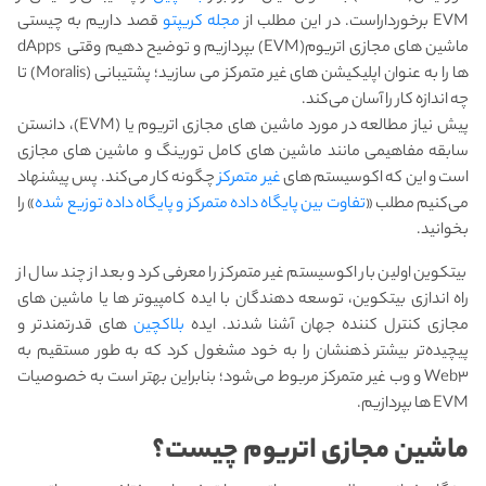
EVM برخورداراست. در این مطلب از
مجله کریپتو
قصد داریم به چیستی
ماشین های مجازی اتریوم(EVM) بپردازیم و توضیح دهیم وقتی dApps
ها را به عنوان اپلیکیشن های غیر متمرکز می سازید؛ پشتیبانی (Moralis) تا
چه اندازه کار را آسان می‌کند.
پیش نیاز مطالعه در مورد ماشین های مجازی اتریوم یا (EVM)، دانستن
سابقه مفاهیمی مانند ماشین های کامل تورینگ و ماشین های مجازی
است و این که اکوسیستم های
غیر متمرکز
چگونه کار می‌کند. پس پیشنهاد
می‌کنیم مطلب «
تفاوت بین پایگاه داده متمرکز و پایگاه داده توزیع شده
» را
بخوانید.
بیتکوین اولین بار اکوسیستم غیر متمرکز را معرفی کرد و بعد از چند سال از
راه اندازی بیتکوین، توسعه دهندگان با ایده کامپیوتر ها یا ماشین های
مجازی کنترل کننده جهان آشنا شدند. ایده
بلاکچین
های قدرتمندتر و
پیچیده‌تر بیشتر ذهنشان را به خود مشغول کرد که به طور مستقیم به
Web۳ و وب غیر متمرکز مربوط می‌شود؛ بنابراین بهتر است به خصوصیات
EVM ها بپردازیم.
ماشین مجازی اتریوم
چیست؟