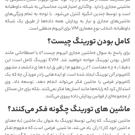
هر مشارکت کننده از هر کجا و از راه "نود" های اتریوم امکان دسترسی به
ماشینی مجازی را دارد . واگذاری امتیاز قدرت محاسباتی به شبکه، داوطلبانه
است و توسط چندین انگیزه کنترل می‌شود. با توجه به تمام ویژگی‌های
ماشین‌های مجازی و نیاز به پردازش همه داده‌ها از طریق یک شبکه
داوطلبانه، انتخاب نوع معماری VM برای اتریوم منطقی است.
کامل بودن تورینگ چیست؟
برای پاسخ به سوال «ماشین مجازی اتریوم چیست؟» با اصطلاحاتی مانند
کامل بودن تورینگ مواجه خواهید شد. EVM تورینگ کامل است؛ این
دقیقا به چه معناست؟ این مفهوم از طریق ایده های دانشمند مشهور
کامپیوتر آلن تورینگ ایجاد شده است. او ایده هایی را در مورد آن چه که یک
کامپیوتر فرضی یا ماشین فکر می‌تواند انجام دهد، توسعه داد. وی
استدلال کرد که رایانه‌ها مانند انسان‌ها فکر نمی‌کنند، بلکه برای حل مسائل
از مجموعه‌ای از قوانین پردازش داده پیروی می‌کنند.
ماشین های تورینگ چگونه فکر می‌کنند؟
ماشین تورینگ، که زمانی توسط تورینگ به عنوان یک ماشین (به معنای
ماشین خودکار) از آن یاد می‌شد، ماشینی فرضی است که مفهوم تفکر