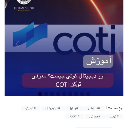
برچسب ها
#آموزشی
#رمزارز
#ارزدیجیتال
#کریپتو
#کوتی
#معرفی
#COTI