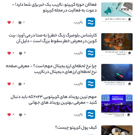
فعالان حوزه کریپتو، نااریب یک خبر برای شما دارد! –
دعوت به فعالیت در مجله کریپتو
نااریب
۱
۱
کارشناس بلومبرگ زنگ خطر را به صدا در می آورد: بیت
کوین در معرض خطر سقوط بزرگ است - دلیل آن
چیست؟
نااریب
۰
۲
چرا نرخ لحظه‌ای ارزدیجیتال مهم است؟ - معرفی صفحه
نرخ لحظه‌ای ارز های دیجیتال در نااریب
نااریب
۱
۰
مهم ترین رویداد های کریپتویی ۲۰۲۳ که باید دنبال
کنید – معرفی بهترین رویداد های جهانی
نااریب
۰
۰
کیف پول کریپتو چیست؟