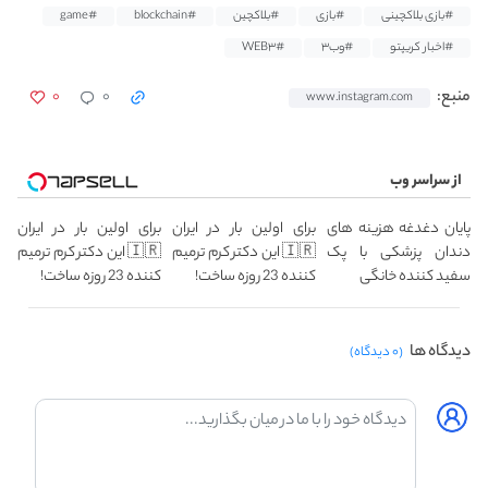
#بازی بلاکچینی
#بازی
#بلاکچین
#blockchain
#game
#اخبار کریپتو
#وب۳
#WEB۳
۰
۰
منبع:
www.instagram.com
از سراسر وب
پایان دغدغه هزینه های
برای اولین بار در ایران
برای اولین بار در ایران
دندان پزشکی با پک
🇮🇷 این دکتر کرم ترمیم
🇮🇷 این دکتر کرم ترمیم
سفید کننده خانگی
کننده 23 روزه ساخت!
کننده 23 روزه ساخت!
دیدگاه ها
(۰ دیدگاه)