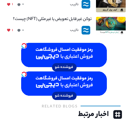
نااریب
۱
۰
توکن غیر قابل تعویض یا غیر مثلی (NFT) چیست؟
نااریب
۱
۰
RELATED BLOGS
اخبار مرتبط