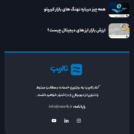
همه چیز درباره نهنگ های بازار کریپتو
ارزش بازار ارز های دیجیتال چیست؟
نااریب
کنار نااریب به روزترین خدمات و مطالب مرتبط
با دنیای ارز دیجیتال را در اختیار خواهید داشت.
رایانامه:
info@naorib.ir