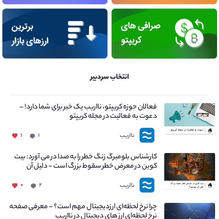
انتخاب سردبیر
فعالان حوزه کریپتو، نااریب یک خبر برای شما دارد! –
دعوت به فعالیت در مجله کریپتو
نااریب
۱
۱
کارشناس بلومبرگ زنگ خطر را به صدا در می آورد: بیت
کوین در معرض خطر سقوط بزرگ است - دلیل آن
چیست؟
نااریب
۰
۲
چرا نرخ لحظه‌ای ارزدیجیتال مهم است؟ - معرفی صفحه
نرخ لحظه‌ای ارز های دیجیتال در نااریب