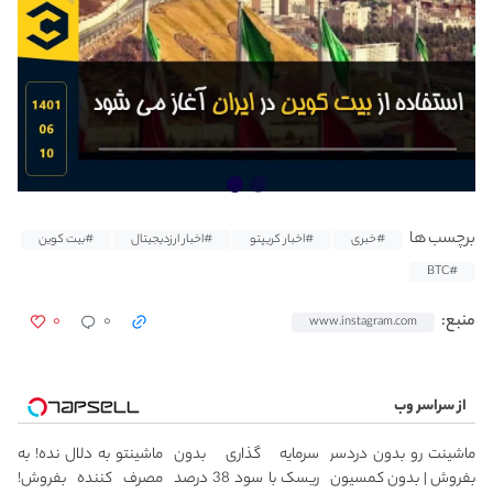
برچسب ها
#خبری
#اخبار کریپتو
#اخبار ارزدیجیتال
#بیت کوین
#BTC
۰
۰
منبع:
www.instagram.com
از سراسر وب
ماشینت رو بدون دردسر
سرمایه گذاری بدون
ماشینتو به دلال نده! به
بفروش | بدون کمسیون
ریسک با سود 38 درصد
مصرف کننده بفروش!