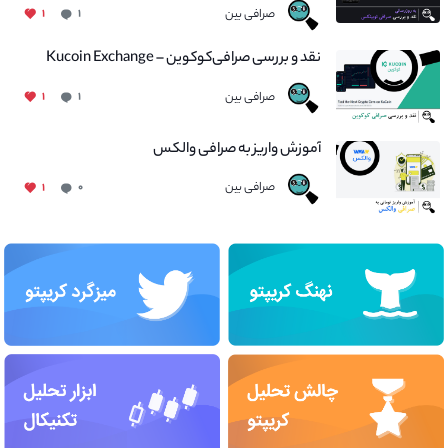
صرافی بین
۱
۱
نقد و بررسی صرافی‌کوکوین – Kucoin Exchange
صرافی بین
۱
۱
آموزش واریز به صرافی والکس
صرافی بین
۱
۰