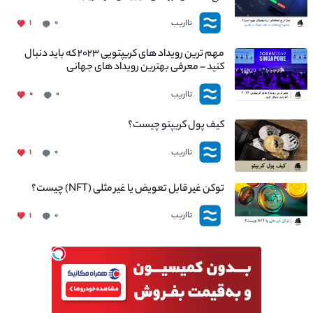
نااریب
۱
۰
مهم ترین رویداد های کریپتویی ۲۰۲۳ که باید دنبال
کنید – معرفی بهترین رویداد های جهانی
نااریب
۰
۰
کیف پول کریپتو چیست؟
نااریب
۱
۰
توکن غیر قابل تعویض یا غیر مثلی (NFT) چیست؟
نااریب
۱
۰