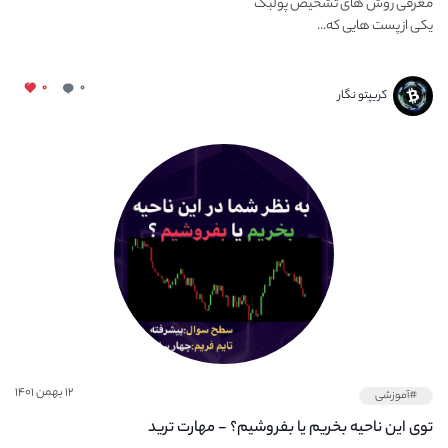
معرفی روش های تشخیص پولبک
یکی از پست هایی که...
۰
۰
کریپتو نگار
۱۲ بهمن ۱۴۰۱
#آموزشی
توی این ناحیه بخریم یا بفروشیم؟ - مهارت ترید