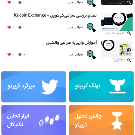
صرافی بین
۱
۱
نقد و بررسی صرافی‌کوکوین – Kucoin Exchange
صرافی بین
۱
۱
آموزش واریز به صرافی والکس
صرافی بین
۱
۰