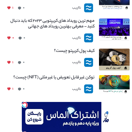
نااریب
۱
۰
مهم ترین رویداد های کریپتویی ۲۰۲۳ که باید دنبال
کنید – معرفی بهترین رویداد های جهانی
نااریب
۰
۰
کیف پول کریپتو چیست؟
نااریب
۱
۰
توکن غیر قابل تعویض یا غیر مثلی (NFT) چیست؟
نااریب
۱
۰