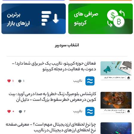
انتخاب سردبیر
فعالان حوزه کریپتو، نااریب یک خبر برای شما دارد! –
دعوت به فعالیت در مجله کریپتو
نااریب
۱
۱
کارشناس بلومبرگ زنگ خطر را به صدا در می آورد: بیت
کوین در معرض خطر سقوط بزرگ است - دلیل آن
چیست؟
نااریب
۰
۲
چرا نرخ لحظه‌ای ارزدیجیتال مهم است؟ - معرفی صفحه
نرخ لحظه‌ای ارز های دیجیتال در نااریب