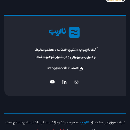
نااریب
کنار نااریب به روزترین خدمات و مطالب مرتبط
با دنیای ارز دیجیتال را در اختیار خواهید داشت.
رایانامه:
info@naorib.ir
کلیه حقوق این سایت نزد
نااریب
محفوظ بوده و بازنشر محتوا با ذکر منبع بلامانع است.