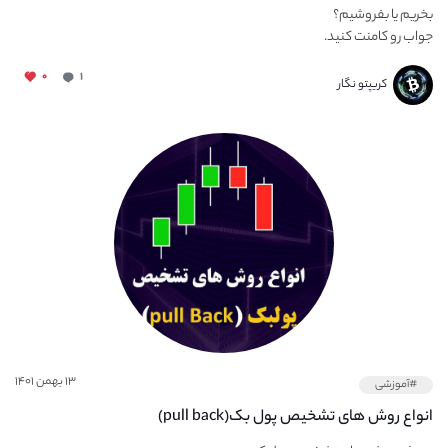
بخریم یا بفروشیم؟
جواب رو کامنت کنید.
تونستین درست حدس...
۰
۱
کریپتو نگار
۱۳ بهمن ۱۴۰۱
#آموزشی
انواع روش های تشخیص پول بک(pull back)