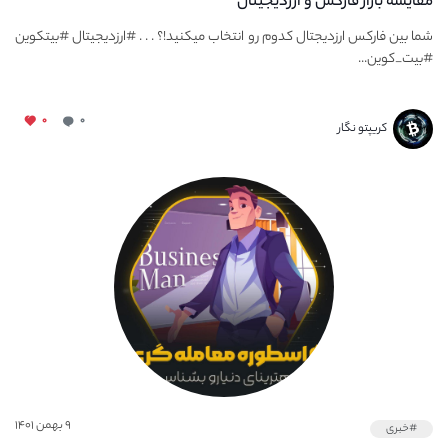
مقایسه بازار فارکس و ارزدیجیتال
شما بین فارکس ارزدیجتال کدوم رو انتخاب میکنید!؟ . . . #ارزدیجیتال #بیتکوین
#بیت_کوین...
۰
۰
کریپتو نگار
۹ بهمن ۱۴۰۱
#خبری