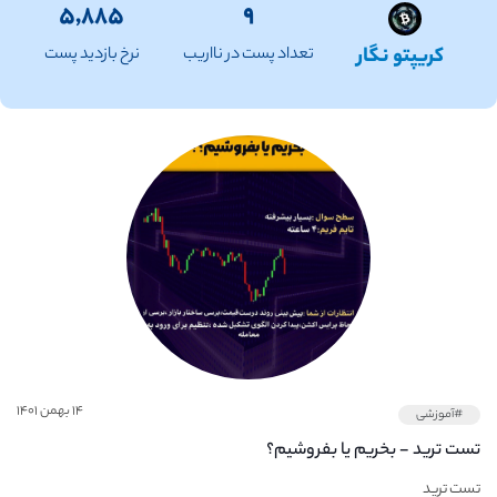
۵,۸۸۵
۹
کریپتو نگار
تعداد پست در نااریب
نرخ بازدید پست
۱۴ بهمن ۱۴۰۱
#آموزشی
تست ترید - بخریم یا بفروشیم؟
تست ترید