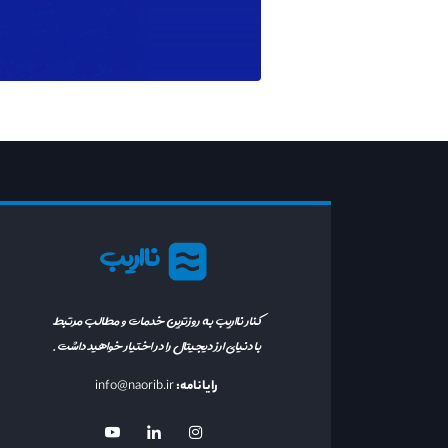
نااریب
کنار نااریب به روزترین خدمات و مطالب مرتبط
با دنیای ارز دیجیتال را در اختیار خواهید داشت.
رایانامه:
info@naorib.ir