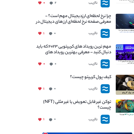
نااریب
۰
۲
چرا نرخ لحظه‌ای ارزدیجیتال مهم است؟ -
معرفی صفحه نرخ لحظه‌ای ارز های دیجیتال در
نااریب
نااریب
۱
۰
مهم ترین رویداد های کریپتویی ۲۰۲۳ که باید
دنبال کنید – معرفی بهترین رویداد های
جهانی
نااریب
۰
۰
کیف پول کریپتو چیست؟
نااریب
۱
۰
توکن غیر قابل تعویض یا غیر مثلی (NFT)
چیست؟
نااریب
۱
۰