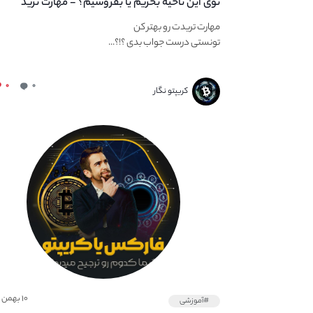
توی این ناحیه بخریم یا بفروشیم؟ - مهارت ترید
مهارت تریدت رو بهتر کن
تونستی درست جواب بدی ؟!؟...
۰
۰
کریپتو نگار
۱۰ بهمن ۱۴۰۱
#آموزشی