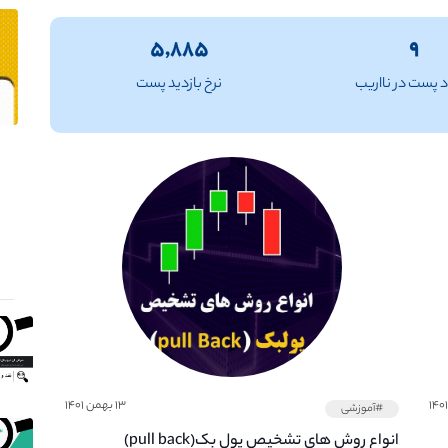
۵,۸۸۵
۹
 پست در نااریب
نرخ بازدید پست
۱۳ بهمن ۱۴۰۱
#آموزشی
انواع روش های تشخیص پول بک(pull back)