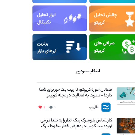
انتخاب سردبیر
فعالان حوزه کریپتو، نااریب یک خبر برای شما
دارد! – دعوت به فعالیت در مجله کریپتو
نااریب
۱
۱
کارشناس بلومبرگ زنگ خطر را به صدا در می
آورد: بیت کوین در معرض خطر سقوط بزرگ
است - دلیل آن چیست؟