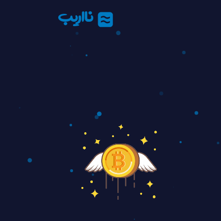
نااریب