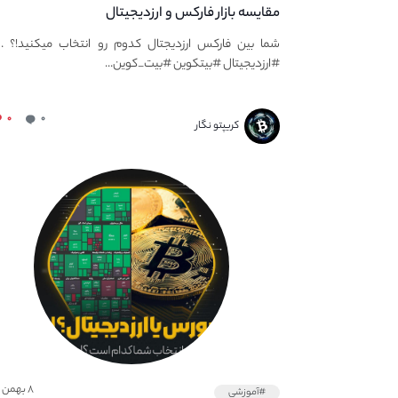
مقایسه بازار فارکس و ارزدیجیتال
شما بین فارکس ارزدیجتال کدوم رو انتخاب میکنید!؟ . 
#ارزدیجیتال #بیتکوین #بیت_کوین...
۰
۰
کریپتو نگار
۸ بهمن ۱۴۰۱
#آموزشی