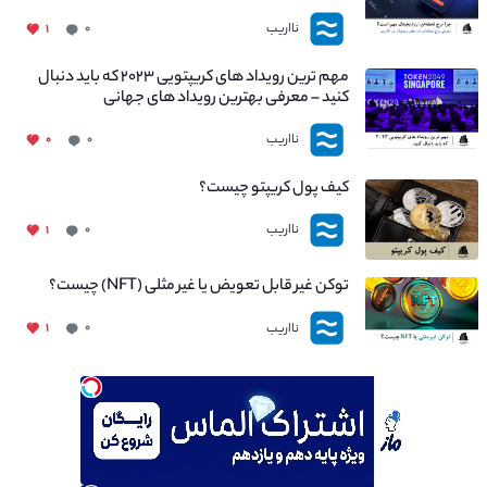
نااریب
۱
۰
مهم ترین رویداد های کریپتویی ۲۰۲۳ که باید دنبال
کنید – معرفی بهترین رویداد های جهانی
نااریب
۰
۰
کیف پول کریپتو چیست؟
نااریب
۱
۰
توکن غیر قابل تعویض یا غیر مثلی (NFT) چیست؟
نااریب
۱
۰