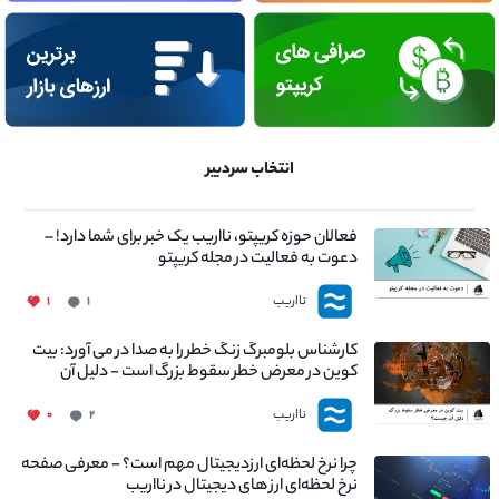
انتخاب سردبیر
فعالان حوزه کریپتو، نااریب یک خبر برای شما دارد! –
دعوت به فعالیت در مجله کریپتو
نااریب
۱
۱
کارشناس بلومبرگ زنگ خطر را به صدا در می آورد: بیت
کوین در معرض خطر سقوط بزرگ است - دلیل آن
چیست؟
نااریب
۰
۲
چرا نرخ لحظه‌ای ارزدیجیتال مهم است؟ - معرفی صفحه
نرخ لحظه‌ای ارز های دیجیتال در نااریب