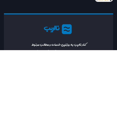
نااریب
کنار نااریب به روزترین خدمات و مطالب مرتبط
با دنیای ارز دیجیتال را در اختیار خواهید داشت.
رایانامه:
info@naorib.ir
کلیه حقوق این سایت نزد
نااریب
محفوظ بوده و بازنشر محتوا با ذکر منبع بلامانع است.