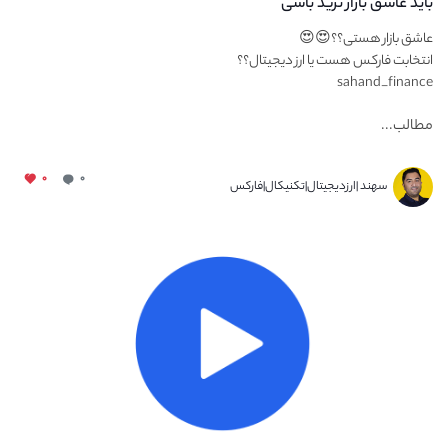
باید عاشق بازار ترید باشی
عاشق بازار هستی؟؟😍😍
انتخابت فارکس هست یا ارز دیجیتال؟؟
sahand_finance
مطالب...
۰
۰
سهند |ارزدیجیتال|تکنیکال|فارکس