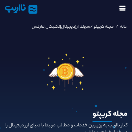
نااریب
خانه
/
مجله کریپتو
/سهند |ارزدیجیتال|تکنیکال|فارکس
مجله
کریپتو
کنار نااریب به روزترین خدمات و مطالب مرتبط با دنیای ارز دیجیتال را