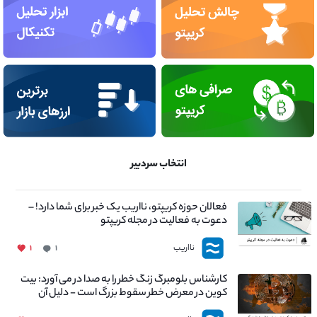
انتخاب سردبیر
فعالان حوزه کریپتو، نااریب یک خبر برای شما دارد! –
دعوت به فعالیت در مجله کریپتو
نااریب
۱
۱
کارشناس بلومبرگ زنگ خطر را به صدا در می آورد: بیت
کوین در معرض خطر سقوط بزرگ است - دلیل آن
چیست؟