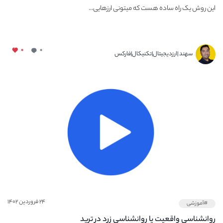
این روش یک راه ساده هست که میتونی ارزهایی...
۰
۰
سهند |ارزدیجیتال|تکنیکال|فارکس
۲۴ فروردین ۱۴۰۲
#آموزشی
روانشناسی واقعیت یا روانشناسی زرد در ترید