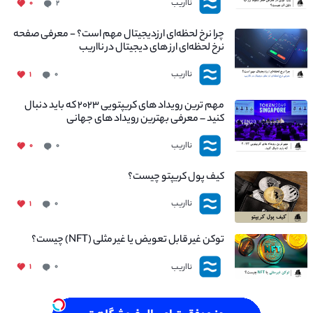
نااریب
۰
۲
چرا نرخ لحظه‌ای ارزدیجیتال مهم است؟ - معرفی صفحه
نرخ لحظه‌ای ارز های دیجیتال در نااریب
نااریب
۱
۰
مهم ترین رویداد های کریپتویی ۲۰۲۳ که باید دنبال
کنید – معرفی بهترین رویداد های جهانی
نااریب
۰
۰
کیف پول کریپتو چیست؟
نااریب
۱
۰
توکن غیر قابل تعویض یا غیر مثلی (NFT) چیست؟
نااریب
۱
۰