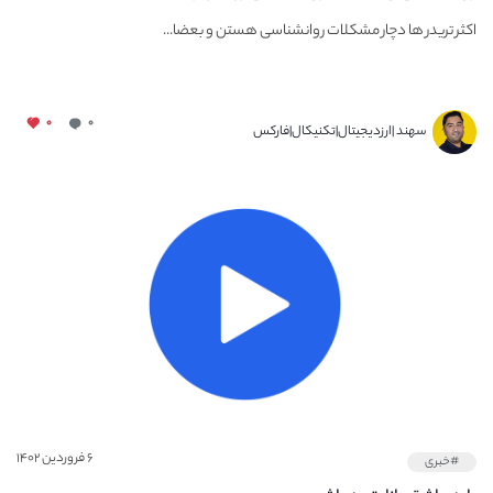
اکثر تریدر ها دچار مشکلات روانشناسی هستن و بعضا...
۰
۰
سهند |ارزدیجیتال|تکنیکال|فارکس
۶ فروردین ۱۴۰۲
#خبری