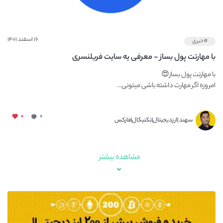
۱۶ اسفند ۱۴۰۱
#خبری
با مهارتت پول بساز - معرفی یه سایت فریلنسری
با مهارتت پول بساز😍
امروزه اگر مهارت داشته باشی میتونی...
۰
۰
سهند |ارزدیجیتال|تکنیکال|فارکس
مشاهده بیشتر