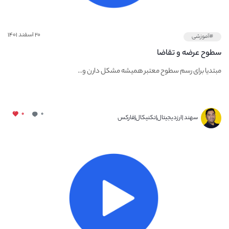
۲۰ اسفند ۱۴۰۱
#آموزشی
سطوح عرضه و تقاضا
مبتدیا برای رسم سطوح معتبر همیشه مشکل دارن و...
۰
۰
سهند |ارزدیجیتال|تکنیکال|فارکس