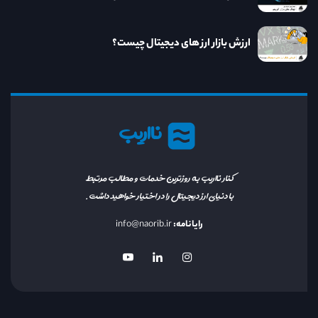
ارزش بازار ارز های دیجیتال چیست؟
نااریب
کنار نااریب به روزترین خدمات و مطالب مرتبط
با دنیای ارز دیجیتال را در اختیار خواهید داشت.
رایانامه:
info@naorib.ir