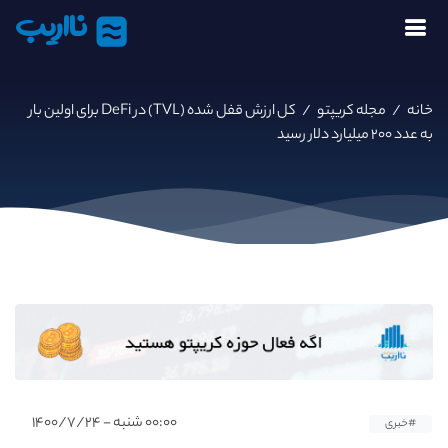
نااریب
خانه
/
مجله کریپتو
/
کل ارزش قفل شده (TVL) در DeFi برای اولین بار
به عدد ۲۰۰ میلیارد دلار رسید
۰۰:۰۰ شنبه - ۱۴۰۰/۷/۲۴
#خبری