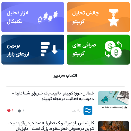
انتخاب سردبیر
فعالان حوزه کریپتو، نااریب یک خبر برای شما دارد! –
دعوت به فعالیت در مجله کریپتو
نااریب
۱
۱
کارشناس بلومبرگ زنگ خطر را به صدا در می آورد: بیت
کوین در معرض خطر سقوط بزرگ است - دلیل آن