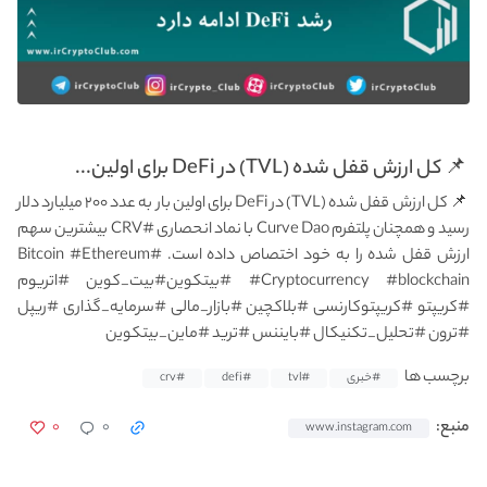
‌ 📌 کل ارزش قفل شده (TVL) در DeFi برای اولین...
‌ 📌 کل ارزش قفل شده (TVL) در DeFi برای اولین بار به عدد ۲۰۰ میلیارد دلار
رسید و همچنان پلتفرم Curve Dao با نماد انحصاری #CRV بیشترین سهم
ارزش قفل شده را به خود اختصاص داده است. #Bitcoin #Ethereum
#Cryptocurrency #blockchain #بیتکوین#بیت_کوین #اتریوم
#کریپتو #کریپتوکارنسی #بلاکچین #بازار_مالی #سرمایه_گذاری #ریپل
#ترون #تحلیل_تکنیکال #بایننس #ترید #ماین_بیتکوین
برچسب ها
#خبری
#tvl
#defi
#crv
۰
۰
منبع:
www.instagram.com