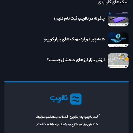
لینک های کاربردی
چگونه در نااریب ثبت نام کنیم؟
همه چیز درباره نهنگ های بازار کریپتو
ارزش بازار ارز های دیجیتال چیست؟
نااریب
کنار نااریب به روزترین خدمات و مطالب مرتبط
با دنیای ارز دیجیتال را در اختیار خواهید داشت.