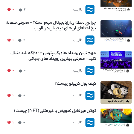
چیست؟
نااریب
۰
۲
چرا نرخ لحظه‌ای ارزدیجیتال مهم است؟ - معرفی صفحه
نرخ لحظه‌ای ارز های دیجیتال در نااریب
نااریب
۱
۰
مهم ترین رویداد های کریپتویی ۲۰۲۳ که باید دنبال
کنید – معرفی بهترین رویداد های جهانی
نااریب
۰
۰
کیف پول کریپتو چیست؟
نااریب
۱
۰
توکن غیر قابل تعویض یا غیر مثلی (NFT) چیست؟
نااریب
۱
۰