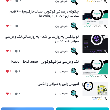
صرافی بین
۰
۲
چگونه در صرافی کوکوین حساب باز کنیم؟ - ۴ قدم
ساده برای ثبت نام در Kucoin
صرافی بین
۰
۱
نوبیتکس به روزرسانی شد – به روز رسانی نقد و بررسی
صرافی نوبیتکس
صرافی بین
۱
۱
نقد و بررسی صرافی‌کوکوین – Kucoin Exchange
صرافی بین
۱
۱
آموزش واریز به صرافی والکس
صرافی بین
۱
۰