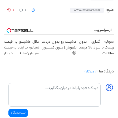
۰
۰
منبع:
www.instagram.com
از سراسر وب
سرمایه گذاری بدون
ماشینت رو بدون دردسر
دلال ماشینتو به قیمت
ریسک با سود 38 درصد
بفروش | بدون کمسیون
نمیخره! بیا اینجا به قیمت
سالانه📈
😍
بفروش*فقط خریدار
واقعی*
دیدگاه ها
(۰ دیدگاه)