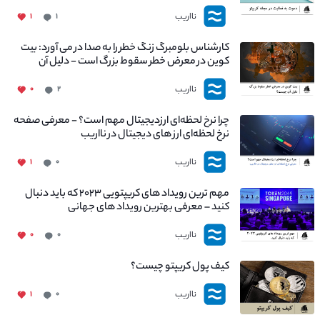
نااریب
۱
۱
کارشناس بلومبرگ زنگ خطر را به صدا در می آورد: بیت
کوین در معرض خطر سقوط بزرگ است - دلیل آن
چیست؟
نااریب
۰
۲
چرا نرخ لحظه‌ای ارزدیجیتال مهم است؟ - معرفی صفحه
نرخ لحظه‌ای ارز های دیجیتال در نااریب
نااریب
۱
۰
مهم ترین رویداد های کریپتویی ۲۰۲۳ که باید دنبال
کنید – معرفی بهترین رویداد های جهانی
نااریب
۰
۰
کیف پول کریپتو چیست؟
نااریب
۱
۰